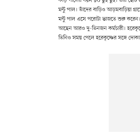
কড়ি পালের বয়স ৮০ ছুঁই ছুঁই। তাঁর ছো
মন্টু পাল। তাঁদের বাড়িও আড়মবাড়িয়া 
মন্টু পাল এসে পরোটা ভাজতে শুরু করেন। 
আছেন আরও দু-তিনজন কর্মচারী। হরেকৃষ্ণ
তিনিও সময় পেলে হরেকৃষ্ণের সঙ্গে দোকানে