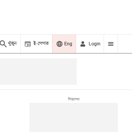
খুঁজুন
ই-পেপার
Login
Eng