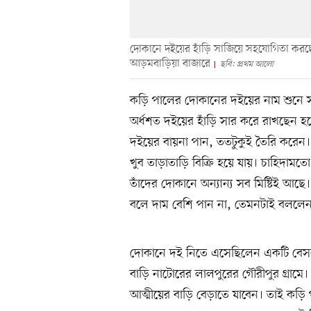
দোকানে দইয়ের হাঁড়ি সাজিয়ে সহযোগিতা করছে
আড়মবাড়িয়া বাজারে
ছবি: প্রথম আলো
কড়ি পালের দোকানের দইয়ের নাম শুনে সম
অর্ধশত দইয়ের হাঁড়ি সার করে রাখছেন হ
দইয়ের বায়না পান, ততটুকুই তৈরি করেন। 
খুব তাড়াতাড়ি বিক্রি হয়ে যায়। চাহিদামত
তাঁদের দোকানে অন্যান্য সব মিষ্টিই আছে। 
বলে দাম বেশি পান না, তেমনটাই বললেন 
দোকানে দই নিতে এসেছিলেন একটি বেসরকার
বাড়ি নাটোরের লালপুরের গৌরীপুর গ্রামে। 
আত্মীয়ের বাড়ি বেড়াতে যাবেন। তাই কড়ি