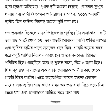
ছানা হত্যার অভিযোগে পৃথক দুটি মামলা হয়েছে। রোববার দুপুরে
থানায় বন্য প্রাণী (সংরক্ষণ ও নিরাপত্তা) আইন, ২০১২ অনুযায়ী
স্থানীয় তিন ব্যক্তির বিরুদ্ধে মামলা দুটি করা হয়।
গত শুক্রবার বিকেলে সদর উপজেলার পূর্ব গুয়াটন এলাকার একটি
তালগাছ কেটে ফেলা হয়। তালগাছটি মোবারক আলী ফকির নামের
এক ব্যক্তির জমির পাশে সড়কের ধারে ছিল। গাছটি অনেক বছর
ধরে বাবুই পাখির নিরাপদ আশ্রয়স্থল ও প্রজননকেন্দ্র হিসেবে
পরিচিত ছিল। গাছটিতে অসংখ্য ঝুলন্ত বাসা, ডিম ও ছানা ছিল।
‎‎মিজানুর রহমান নামের এক ব্যক্তি মোবারক আলীর কাছ থেকে
গাছটি কিনে কাটেন। এতে সহযোগিতা করেন ফারুক হোসেন
নামের এক ব্যক্তি। গাছ কাটার সময় অসংখ্য বাসা নিচে পড়ে ডিম
ভেঙে যায় এবং ছানাগুলো মাটিতে পড়ে মারা যায়।