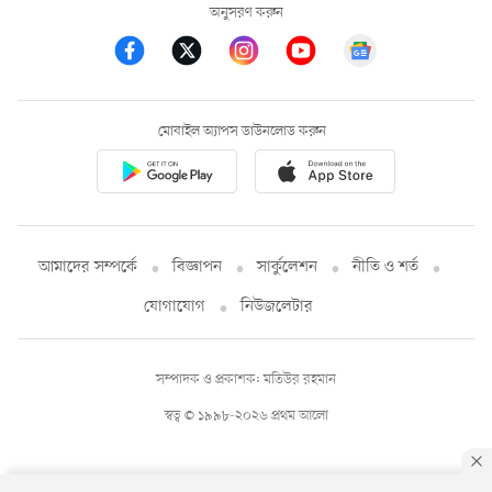
অনুসরণ করুন
মোবাইল অ্যাপস ডাউনলোড করুন
আমাদের সম্পর্কে
বিজ্ঞাপন
সার্কুলেশন
নীতি ও শর্ত
যোগাযোগ
নিউজলেটার
সম্পাদক ও প্রকাশক: মতিউর রহমান
স্বত্ব © ১৯৯৮-২০২৬ প্রথম আলো