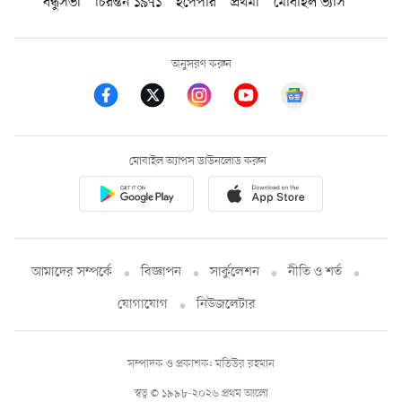
বন্ধুসভা
চিরন্তন ১৯৭১
ইপেপার
প্রথমা
মোবাইল ভ্যাস
অনুসরণ করুন
মোবাইল অ্যাপস ডাউনলোড করুন
আমাদের সম্পর্কে
বিজ্ঞাপন
সার্কুলেশন
নীতি ও শর্ত
যোগাযোগ
নিউজলেটার
সম্পাদক ও প্রকাশক: মতিউর রহমান
স্বত্ব © ১৯৯৮-২০২৬ প্রথম আলো