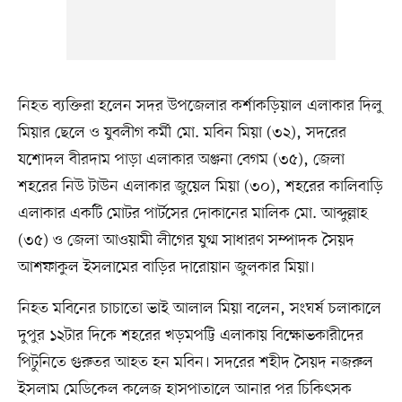
নিহত ব্যক্তিরা হলেন সদর উপজেলার কর্শাকড়িয়াল এলাকার দিলু
মিয়ার ছেলে ও যুবলীগ কর্মী মো. মবিন মিয়া (৩২), সদরের
যশোদল বীরদাম পাড়া এলাকার অঞ্জনা বেগম (৩৫), জেলা
শহরের নিউ টাউন এলাকার জুয়েল মিয়া (৩০), শহরের কালিবাড়ি
এলাকার একটি মোটর পার্টসের দোকানের মালিক মো. আব্দুল্লাহ
(৩৫) ও জেলা আওয়ামী লীগের যুগ্ম সাধারণ সম্পাদক সৈয়দ
আশফাকুল ইসলামের বাড়ির দারোয়ান জুলকার মিয়া।
নিহত মবিনের চাচাতো ভাই আলাল মিয়া বলেন, সংঘর্ষ চলাকালে
দুপুর ১২টার দিকে শহরের খড়মপট্টি এলাকায় বিক্ষোভকারীদের
পিটুনিতে গুরুতর আহত হন মবিন। সদরের শহীদ সৈয়দ নজরুল
ইসলাম মেডিকেল কলেজ হাসপাতালে আনার পর চিকিৎসক