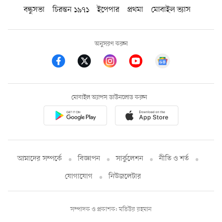
বন্ধুসভা
চিরন্তন ১৯৭১
ইপেপার
প্রথমা
মোবাইল ভ্যাস
অনুসরণ করুন
মোবাইল অ্যাপস ডাউনলোড করুন
আমাদের সম্পর্কে
বিজ্ঞাপন
সার্কুলেশন
নীতি ও শর্ত
যোগাযোগ
নিউজলেটার
সম্পাদক ও প্রকাশক: মতিউর রহমান