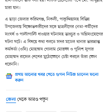
হাসপাতালে ভর্তি করা হয়। সাউন্ড গ্রেনেডের শব্দে মো. আব্দুল্লাহ
মারা যান।
এ ছাড়া জেলার করিমগঞ্জ, নিকলী, পাকুন্দিয়াসহ বিভিন্ন
উপজেলায় বিক্ষোভকারীদের সঙ্গে ছাত্রলীগের নেতা-কর্মীদের
সংঘর্ষ ও পাল্টাপাল্টি ধাওয়ার ঘটনাসহ ভাঙচুর ও অগ্নিসংযোগের
ঘটনা ঘটে। এ বিষয়ে কথা বলতে সদর মডেল থানার ভারপ্রাপ্ত
কর্মকর্তা (ওসি) মোহাম্মদ গোলাম মোস্তফা ও পুলিশ সুপার
মোহাম্মদ রাসেল শেখের মুঠোফোনে চেষ্টা করলে তাঁরা ফোন
ধরেননি।
প্রথম আলোর খবর পেতে গুগল নিউজ চ্যানেল ফলো
করুন
থেকে আরও পড়ুন
জেলা