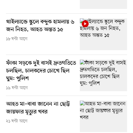
থাইল্যান্ডে স্কুলে বন্দুক হামলায় ৬
জন নিহত, আহত অন্তত ১৫
১৮ ঘণ্টা আগে
ফাঁকা সড়কে দুই বাসই দ্রুতগতিতে
চলছিল, চালকদের চোখে ছিল
ঘুম: পুলিশ
১৯ ঘণ্টা আগে
আহত মা–বাবা জানেন না ছোট্ট
জায়ফার মৃত্যুর খবর
২১ ঘণ্টা আগে