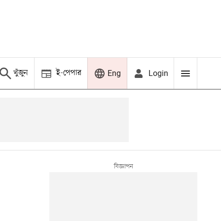
খুঁজুন
ই-পেপার
Login
Eng