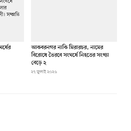
ঘর্ষের
আকবরনগর নাকি মিরারচর, নামের
বিরোধে ভৈরবে সংঘর্ষে নিহতের সংখ্যা
বেড়ে ২
২৭ জুলাই ২০২৬