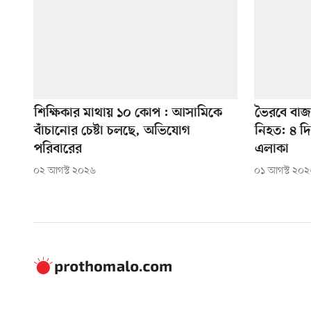
শিক্ষিকার মাথায় ১০ কোপ : আসামিকে
ভৈরবে বাজা
বাঁচানোর চেষ্টা চলছে, অভিযোগ
নিহত: ৪ দি
পরিবারের
এলাকা
০২ আগস্ট ২০২৬
০১ আগস্ট ২০