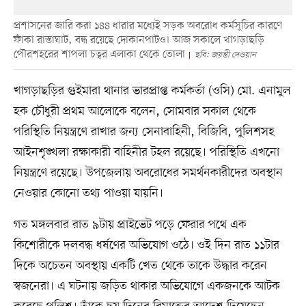
প্রশাসনের জারি করা ১৪৪ ধারার মধ্যেই সড়ক অবরোধ কর্মসূচির কারণে
ফাঁকা রাস্তাঘাট, বন্ধ রয়েছে দোকানপাটও। আজ সকালে খাগড়াছড়ি
পৌরশহরের শাপলা চত্বর এলাকা থেকে তোলা
ছবি: জয়ন্তী দেওয়ান
খাগড়াছড়ির গুইমারা থানার ভারপ্রাপ্ত কর্মকর্তা (ওসি) মো. এনামুল
হক চৌধুরী প্রথম আলোকে বলেন, সোমবার সকাল থেকে
পরিস্থিতি নিয়ন্ত্রণে রাখার জন্য সেনাবাহিনী, বিজিবি, পুলিশসহ
আইনশৃঙ্খলা রক্ষাকারী বাহিনীর টহল রয়েছে। পরিস্থিতি এখনো
নিয়ন্ত্রণে রয়েছে। উপজেলায় অবরোধের সমর্থনকারীদের অবস্থান
নেওয়ার কোনো তথ্য পাওয়া যায়নি।
গত মঙ্গলবার রাত ৯টায় প্রাইভেট পড়ে ফেরার পথে এক
কিশোরীকে দলবদ্ধ ধর্ষণের অভিযোগ ওঠে। ওই দিন রাত ১১টার
দিকে অচেতন অবস্থায় একটি খেত থেকে তাকে উদ্ধার করেন
স্বজনেরা। এ ঘটনায় জড়িত থাকার অভিযোগে একজনকে আটক