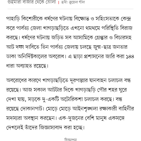
গুইমারা বাজার থেকে তোলা
ছবি: জুয়েল শীল
পাহাড়ি কিশোরীকে ধর্ষণের ঘটনায় বিক্ষোভ ও সহিংসতাকে কেন্দ্র
করে পার্বত্য জেলা খাগড়াছড়িতে এখনো থমথমে পরিস্থিতি বিরাজ
করছে। ধর্ষণের ঘটনায় জড়িত সব আসামিকে গ্রেপ্তার ও বিচারসহ
আট দফা দাবিতে তিন পার্বত্য জেলায় চলছে জুম্ম–ছাত্র জনতার
ডাকা অনির্দিষ্টকালের অবরোধ। এ ছাড়া প্রশাসনের জারি করা ১৪৪
ধারা অব্যাহত রয়েছে।
অবরোধের কারণে খাগড়াছড়িতে দূরপাল্লার যানবাহন চলাচল বন্ধ
রয়েছে। আজ সকাল আটটার দিকে খাগড়াছড়ি পৌর শহর ঘুরে
দেখা যায়, সড়কে দু-একটি অটোরিকশা চলাচল করছে। বন্ধ
রয়েছে দোকানপাট। মোড়ে মোড়ে আইনশৃঙ্খলা রক্ষাকারী বাহিনীর
সদস্যরা অবস্থান করছেন। এক-দুজনের বেশি মানুষ একসঙ্গে
দেখলেই তাঁদের জিজ্ঞাসাবাদ করা হচ্ছে।