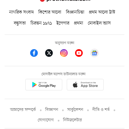
নাগরিক সংবাদ
কিশোর আলো
বিজ্ঞানচিন্তা
প্রথম আলো ট্রাস্ট
বন্ধুসভা
চিরন্তন ১৯৭১
ইপেপার
প্রথমা
মোবাইল ভ্যাস
অনুসরণ করুন
মোবাইল অ্যাপস ডাউনলোড করুন
আমাদের সম্পর্কে
বিজ্ঞাপন
সার্কুলেশন
নীতি ও শর্ত
যোগাযোগ
নিউজলেটার