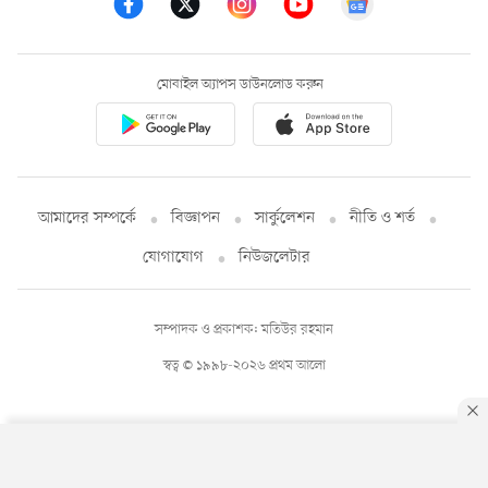
মোবাইল অ্যাপস ডাউনলোড করুন
আমাদের সম্পর্কে
বিজ্ঞাপন
সার্কুলেশন
নীতি ও শর্ত
যোগাযোগ
নিউজলেটার
সম্পাদক ও প্রকাশক: মতিউর রহমান
স্বত্ব © ১৯৯৮-২০২৬ প্রথম আলো
By using this site, you agree to our
Privacy Policy
.
OK