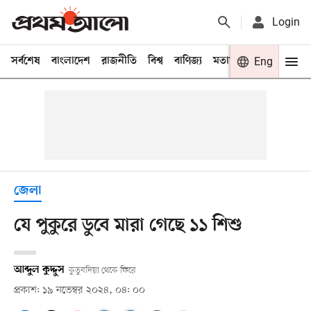
Login
সর্বশেষ
বাংলাদেশ
রাজনীতি
বিশ্ব
বাণিজ্য
মতামত
খেলা
Eng
বিনো
জেলা
যে পুকুরে ডুবে মারা গেছে ১১ শিশু
আব্দুল কুদ্দুস
কুতুবদিয়া থেকে ফিরে
প্রকাশ: ১৯ নভেম্বর ২০২৪, ০৪: ০০