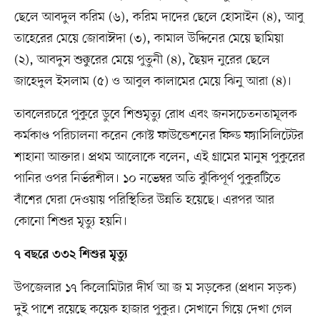
ছেলে আবদুল করিম (৬), করিম দাদের ছেলে হোসাইন (৪), আবু
তাহেরের মেয়ে জোবাঈদা (৩), কামাল উদ্দিনের মেয়ে ছামিয়া
(২), আবদুস শুক্কুরের মেয়ে পুতুনী (৪), ছৈয়দ নুরের ছেলে
জাহেদুল ইসলাম (৫) ও আবুল কালামের মেয়ে ঝিনু আরা (৪)।
তাবলেরচরে পুকুরে ডুবে শিশুমৃত্যু রোধ এবং জনসচেতনতামূলক
কর্মকাণ্ড পরিচালনা করেন কোস্ট ফাউন্ডেশনের ফিল্ড ফ্যাসিলিটেটর
শাহানা আক্তার। প্রথম আলোকে বলেন, এই গ্রামের মানুষ পুকুরের
পানির ওপর নির্ভরশীল। ১০ নভেম্বর অতি ঝুঁকিপূর্ণ পুকুরটিতে
বাঁশের ঘেরা দেওয়ায় পরিস্থিতির উন্নতি হয়েছে। এরপর আর
কোনো শিশুর মৃত্যু হয়নি।
৭ বছরে ৩৩২ শিশুর মৃত্যু
উপজেলার ১৭ কিলোমিটার দীর্ঘ আ জ ম সড়কের (প্রধান সড়ক)
দুই পাশে রয়েছে কয়েক হাজার পুকুর। সেখানে গিয়ে দেখা গেল