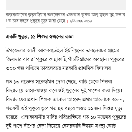
কক্সবাজারের কুতুবদিয়ার তারলেরচর এলাকার কৃষক আবু মুছার দুই সন্তান
গত চার বছরে পুকুরে ডুবে মারা গেছে
ছবি-প্রথম আলো
একটি পুকুর, ১১ শিশুর স্বজনের কান্না
উপজেলার আলী আকবরডেইল ইউনিয়নের তাবলেরচর গ্রামের
‘ছৈয়দার বাবার’ পুকুরে কাছাকাছি পাঁচটি গ্রামের অবস্থান। পুকুরের
৩০০ গজ পশ্চিমে তাবলেরচর সরকারি প্রাথমিক বিদ্যালয়।
গত ১৩ নভেম্বর সরেজমিন দেখা গেছে, বাড়ি থেকে শিশুরা
বিদ্যালয়ে আসা–যাওয়া করে ওই পুকুরের দুই পাশের রাস্তা দিয়ে।
বিদ্যালয়ের প্রধান শিক্ষক জালাল আহমদ প্রথম আলোকে বলেন,
শতবর্ষী এই পুকুরে ডুবে গত ছয় বছরে অন্তত ১১ জন শিশুর মৃত্যু
হয়েছে। এলাকাবাসীর দাবির পরিপ্রেক্ষিতে গত ১০ নভেম্বর পুকুরের
দুই পাশে বাঁশের বেড়া দিয়েছে বেসরকারি উন্নয়ন সংস্থা কোস্ট