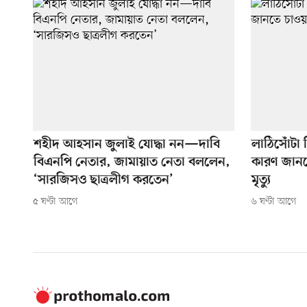
শহীদ আহসান জুলাই যোদ্ধা নন—দাবি
লাঠিসোঁটা 
বিএনপি নেতার, জামায়াত নেতা বললেন,
কারণ জানত
‘সারজিসও ছাত্রলীগ করতেন’
মৃত্যু
৫ ঘণ্টা আগে
৬ ঘণ্টা আগে