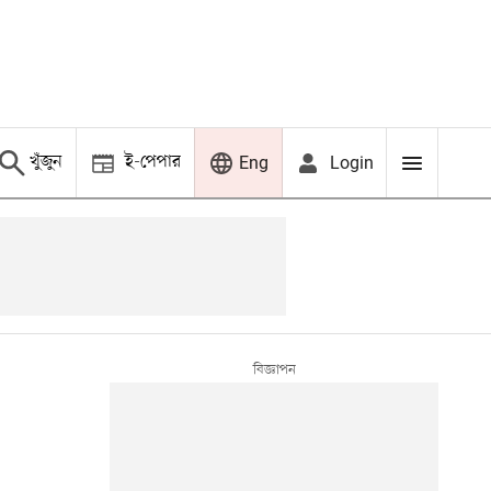
খুঁজুন
ই-পেপার
Login
Eng