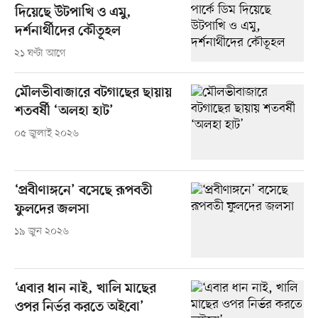
দিয়েছে উটপাখি ও এমু,
দর্শনার্থীদের কৌতূহল
২১ ঘণ্টা আগে
মৌলভীবাজারে বটগাছের ছায়ায়
শতবর্ষী ‘অলহা হাট’
০৫ জুলাই ২০২৬
‘প্রবীণাঙ্গনে’ বসেছে রূপবতী
ফুলদের জলসা
১৯ জুন ২০২৬
‘এবার ধান নাই, খালি মাছের
ওপর নির্ভর করতে অইবো’