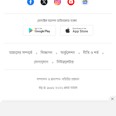
মোবাইল অ্যাপস ডাউনলোড করুন
আমাদের সম্পর্কে
বিজ্ঞাপন
সার্কুলেশন
নীতি ও শর্ত
যোগাযোগ
নিউজলেটার
সম্পাদক ও প্রকাশক: মতিউর রহমান
স্বত্ব © ১৯৯৮-২০২৬ প্রথম আলো