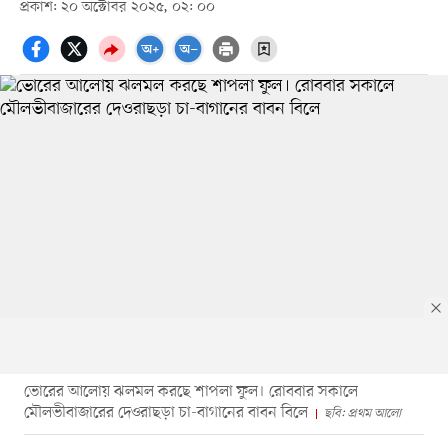
প্রকাশ: ২০ অক্টোবর ২০২৫, ০২: ০০
ভোরের আলোয় ঝলমল করছে শাপলা ফুল। রোববার সকালে
মৌলভীবাজারের দেওরাছড়া চা-বাগানের বাবন বিলে
ছবি: প্রথম আলো