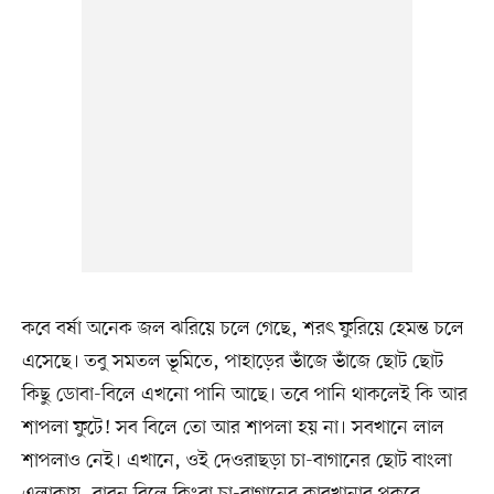
কবে বর্ষা অনেক জল ঝরিয়ে চলে গেছে, শরৎ ফুরিয়ে হেমন্ত চলে
এসেছে। তবু সমতল ভূমিতে, পাহাড়ের ভাঁজে ভাঁজে ছোট ছোট
কিছু ডোবা-বিলে এখনো পানি আছে। তবে পানি থাকলেই কি আর
শাপলা ফুটে! সব বিলে তো আর শাপলা হয় না। সবখানে লাল
শাপলাও নেই। এখানে, ওই দেওরাছড়া চা-বাগানের ছোট বাংলা
এলাকায়, বাবন বিলে কিংবা চা-বাগানের কারখানার পুকুরে