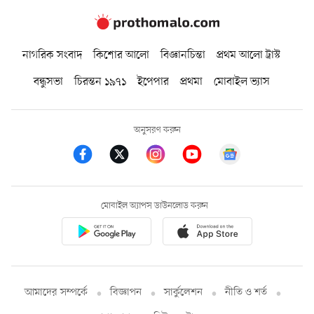
নাগরিক সংবাদ
কিশোর আলো
বিজ্ঞানচিন্তা
প্রথম আলো ট্রাস্ট
বন্ধুসভা
চিরন্তন ১৯৭১
ইপেপার
প্রথমা
মোবাইল ভ্যাস
অনুসরণ করুন
মোবাইল অ্যাপস ডাউনলোড করুন
আমাদের সম্পর্কে
বিজ্ঞাপন
সার্কুলেশন
নীতি ও শর্ত