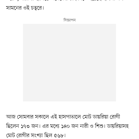
সামনের ওই চত্বরে।
আজ সোমবার সকালে এই হাসপাতালে মোট ডায়রিয়া রোগী
ছিলেন ১৭৩ জন। এর মধ্যে ১৪০ জন নারী ও শিশু। ডায়রিয়াসহ
মোট রোগীর সংখ্যা ছিল ৫৬৮।