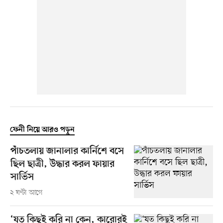
ফেনী নিয়ে আরও পড়ুন
পাঁচতলায় জানালার কার্নিশে বসে
ছিল ছাত্রী, উদ্ধার করল ফায়ার
সার্ভিস
২ ঘণ্টা আগে
‘যত কিছুই করি না কেন, কারোরই