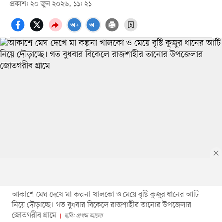
প্রকাশ: ২০ জুন ২০২৬, ১১: ২১
আকাশে মেঘ দেখে মা কল্পনা খালকো ও মেয়ে বৃষ্টি কুজুর ধানের আটি
নিয়ে দৌড়াচ্ছে। গত বুধবার বিকেলে রাজশাহীর তানোর উপজেলার
জোতগরীব গ্রামে
ছবি: প্রথম আলো