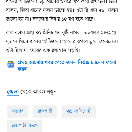
ধানের আঁটিগুলো উঁচু আলের ওপরে স্তূপ করে রাখছেন। তিনি
বলেন, জিরা ধানের ফলন ভালো হয়। এটা ব্রি-ধান ৭৬। ফলন
ভালো হয় না। বড়জোর বিঘায় ১৫ মণ হতে পারে।
কথা বলার প্রায় ৪০ মিনিট পর বৃষ্টি নামল। ততক্ষণে মা-মেয়ে
দুজনে মিলে ধানের আঁটিগুলো আলের ওপরে তুলে ফেললেন।
এটা ছিল মা-মেয়ের এক রুদ্ধশ্বাস লড়াই।
প্রথম আলোর খবর পেতে গুগল নিউজ চ্যানেল ফলো
করুন
থেকে আরও পড়ুন
জেলা
তানোর
রাজশাহী
ক্ষুদ্র জাতিগোষ্ঠী
রাজশাহী বিভাগ