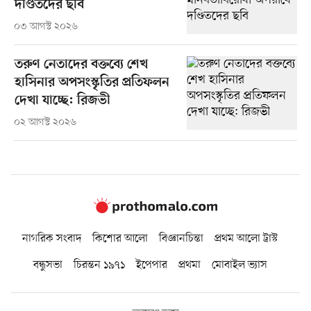
দণ্ডিতদের ছবি
০৩ আগস্ট ২০২৬
তরুণ নেতাদের বক্তব্যে শেখ
হাসিনার অপসংস্কৃতির প্রতিফলন
দেখা যাচ্ছে: রিজভী
০২ আগস্ট ২০২৬
নাগরিক সংবাদ
কিশোর আলো
বিজ্ঞানচিন্তা
প্রথম আলো ট্রাস্ট
বন্ধুসভা
চিরন্তন ১৯৭১
ইপেপার
প্রথমা
মোবাইল ভ্যাস