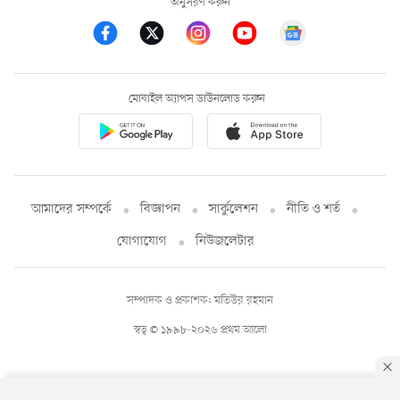
অনুসরণ করুন
মোবাইল অ্যাপস ডাউনলোড করুন
আমাদের সম্পর্কে
বিজ্ঞাপন
সার্কুলেশন
নীতি ও শর্ত
যোগাযোগ
নিউজলেটার
সম্পাদক ও প্রকাশক: মতিউর রহমান
স্বত্ব © ১৯৯৮-২০২৬ প্রথম আলো