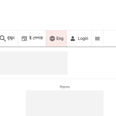
খুঁজুন
ই-পেপার
Login
Eng