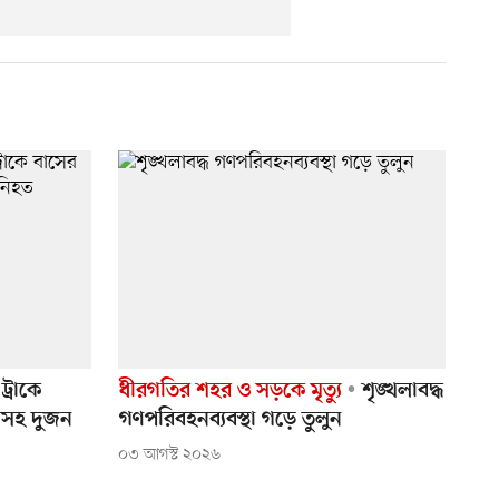
ট্রাকে
ধীরগতির শহর ও সড়কে মৃত্যু
শৃঙ্খলাবদ্ধ
রীসহ দুজন
গণপরিবহনব্যবস্থা গড়ে তুলুন
০৩ আগস্ট ২০২৬