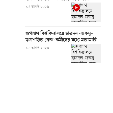
০৪ আগস্ট ২০২৬
জগন্নাথ বিশ্ববিদ্যালয়ে ছাত্রদল–জকসু–
ছাত্রশক্তির নেতা–কর্মীদের মধ্যে মারামারি
০৪ আগস্ট ২০২৬