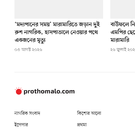
‘মদ্যপানের সময়’ মারামারিতে জড়ান দুই
বাউফলে নি
রুশ নাগরিক, হাসপাতালে নেওয়ার পথে
এমপির ছেলে
একজনের মৃত্যু
মারামারি
০৩ আগস্ট ২০২৬
২৬ জুলাই ২০
নাগরিক সংবাদ
কিশোর আলো
ইপেপার
প্রথমা