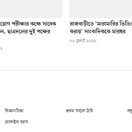
য়োগ পরীক্ষার কক্ষে সাবেক
রাজবাড়ীতে ‘মারামারির ভিডি
, ছাত্রদলের দুই পক্ষের
করায়’ সাংবাদিককে মারধর
২৬ জুলাই ২০২৬
২৬
বিজ্ঞানচিন্তা
প্রথম আলো ট্রাস্ট
বন্
মোবাইল ভ্যাস