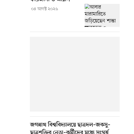
০৪ আগস্ট ২০২৬
জগন্নাথ বিশ্ববিদ্যালয়ে ছাত্রদল–জকসু–
ছাত্রশক্তির নেতা–কর্মীদের মধ্যে সংঘর্ষ