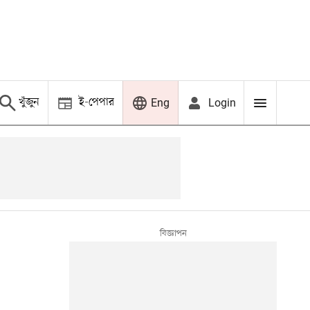
খুঁজুন
ই-পেপার
Login
Eng