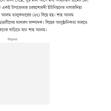
া বলে জানা গেছে, দুই মাস আগে মধ্য কাইচাইল গ্রামের মো.
) সঙ্গে একই উপজেলার চরযশোরদী ইউনিয়নের নাগারদিয়া
শাহ আলম তালুকদারের (২৭) বিয়ে হয়। শাহ আলম
ত্রলীগের সাধারণ সম্পাদক। বিয়ের আনুষ্ঠানিকতা সারতে
 কনের বাড়িতে যান শাহ আলম।