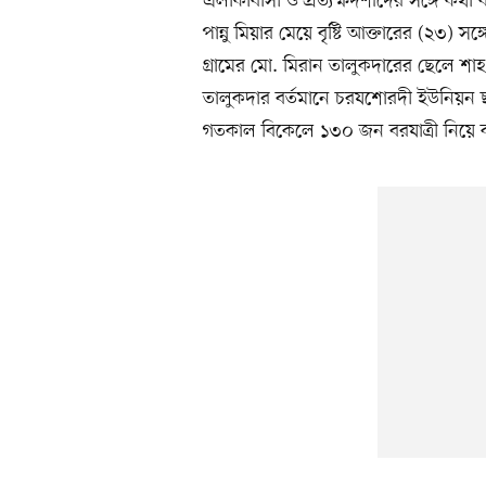
এলাকাবাসী ও প্রত্যক্ষদর্শীদের সঙ্গে কথ
পান্নু মিয়ার মেয়ে বৃষ্টি আক্তারের (২৩
গ্রামের মো. মিরান তালুকদারের ছেলে 
তালুকদার বর্তমানে চরযশোরদী ইউনিয়ন ছা
গতকাল বিকেলে ১৩০ জন বরযাত্রী নিয়ে