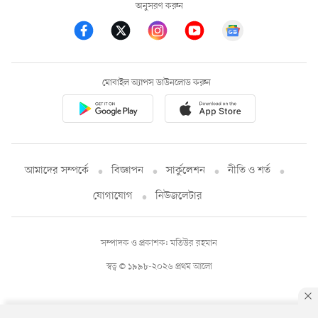
অনুসরণ করুন
মোবাইল অ্যাপস ডাউনলোড করুন
আমাদের সম্পর্কে
বিজ্ঞাপন
সার্কুলেশন
নীতি ও শর্ত
যোগাযোগ
নিউজলেটার
সম্পাদক ও প্রকাশক: মতিউর রহমান
স্বত্ব © ১৯৯৮-২০২৬ প্রথম আলো