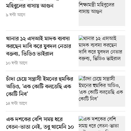
মহিবুলের বাসায় আগুন
৯ ঘণ্টা আগে
থানার ১২ এসআই মাদক ব্যবসা
করছেন দাবি করে যুবদল নেতার
বক্তব্য, ভিডিও ভাইরাল
১০ ঘণ্টা আগে
চাঁদা চেয়ে সন্ত্রাসী ইমনের হুমকির
অডিও, ‘এক কোটি বলতেছি এক
কোটি নিব’
১৪ ঘণ্টা আগে
এক দশকের বেশি সময় ধরে
বেতন-ভাতা নেই, তবু থামেনি ১০