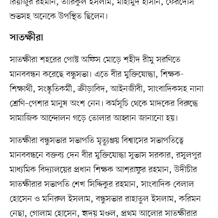
রিয়াজুর রহমান, তারিকুল ইসলাম, মাহামুদ হাসান, ফেরদৌস
শুভসহ অনেকে উপস্থিত ছিলেন।
সাতক্ষীরা
সাতক্ষীরা শহরের পোস্ট অফিস মোড়ে শহীদ রীমু সরণিতে
মানববন্ধন করেছে বন্ধুসভা। এতে বীর মুক্তিযোদ্ধা, শিক্ষক-
শিক্ষার্থী, সংস্কৃতিকর্মী, ক্রীড়াবিদ, আইনজীবী, সাংবাদিকসহ নানা
শ্রেণি–পেশার মানুষ অংশ নেন। কর্মসূচি থেকে মাদকের বিরুদ্ধে
সামাজিক আন্দোলন গড়ে তোলার আহ্বান জানানো হয়।
সাতক্ষীরা বন্ধুসভার সভাপতি মৃত্যুঞ্জয় বিশ্বাসের সভাপতিত্বে
মানববন্ধনে বক্তব্য দেন বীর মুক্তিযোদ্ধা সুভাস সরকার, রসুলপুর
মাধ্যমিক বিদ্যালয়ের প্রধান শিক্ষক আশরাফুর রহমান, উদীচীর
সাতক্ষীরার সভাপতি শেখ সিদ্দিকুর রহমান, সাংবাদিক বেলাল
হোসেন ও মনিরুল ইসলাম, বন্ধুসভার রাহাতুল ইসলাম, করিমন
নেছা, গোলাম হোসেন, হৃদয় মণ্ডল, প্রথম আলোর সাতক্ষীরার