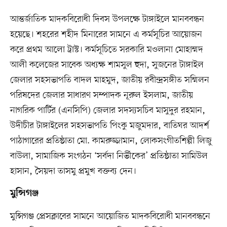
আন্তর্জাতিক মাদকবিরোধী দিবস উপলক্ষে টাঙ্গাইলে মানববন্ধন
হয়েছে। শহরের শহীদ মিনারের সামনে এ কর্মসূচির আয়োজন
করে প্রথম আলো ট্রাস্ট। কর্মসূচিতে সরকারি মওলানা মোহাম্মদ
আলী কলেজের সাবেক অধ্যক্ষ শামসুল হুদা, সুজনের টাঙ্গাইল
জেলার সহসভাপতি বাদল মাহমুদ, জাতীয় রবীন্দ্রসঙ্গীত সম্মিলন
পরিষদের জেলার সাধারণ সম্পাদক নূরুল ইসলাম, জাতীয়
নাগরিক পার্টির (এনসিপি) জেলার সদস্যসচিব মাসুদুর রহমান,
উদীচীর টাঙ্গাইলের সহসভাপতি পিংকু মজুমদার, বাতিঘর আদর্শ
পাঠাগারের প্রতিষ্ঠাতা মো. কামরুজ্জামান, লোকসংগীতশিল্পী লিজু
বাউলা, সামাজিক সংগঠন ‘সর্বদা নির্ভীকের’ প্রতিষ্ঠাতা সামিউল
হাসান, সৈয়দা তাসমু প্রমুখ বক্তব্য দেন।
মুন্সিগঞ্জ
মুন্সিগঞ্জ প্রেসক্লাবের সামনে আয়োজিত মাদকবিরোধী মানববন্ধনে