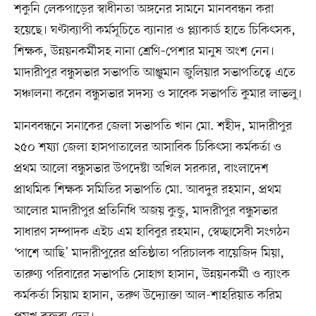
শকুনি লেকপাড়ের স্বাধীনতা অঙ্গনের সামনে মানববন্ধন করা
হয়েছে। ঘণ্টাব্যাপী কর্মসূচিতে ব্যানার ও প্ল্যাকার্ড হাতে চিকিৎসক,
শিক্ষক, উন্নয়নকর্মীসহ নানা শ্রেণি–পেশার মানুষ অংশ নেন।
মাদারীপুর বন্ধুসভার সভাপতি আঞ্জুমান জুলিয়ার সভাপতিত্বে এতে
সঞ্চালনা করেন বন্ধুসভার সদস্য ও সাবেক সভাপতি কুমার লাভলু।
মানববন্ধনে সনাকের জেলা সভাপতি খান মো. শহীদ, মাদারীপুর
২৫০ শয্যা জেলা হাসপাতালের আসাবিক চিকিৎসা কর্মকর্তা ও
প্রথম আলো বন্ধুসভার উপদেষ্টা অখিল সরকার, বাংলাদেশ
প্রাথমিক শিক্ষক সমিতির সভাপতি মো. আবদুর রহমান, প্রথম
আলোর মাদারীপুর প্রতিনিধি অজয় কুন্ডু, মাদারীপুর বন্ধুসভার
সাধারণ সম্পাদক এইচ এম হাবিবুর রহমান, স্বেচ্ছাসেবী সংগঠন
‘পাশে আছি’ মাদারীপুরের প্রতিষ্ঠাতা পরিচালক বায়েজিদ মিয়া,
তারুণ্য পরিবারের সভাপতি সোহাগ হাসান, উন্নয়নকর্মী ও ব্যাংক
কর্মকর্তা সিয়াম হাসান, তরুণ উদ্যোক্তা আল-শাহরিয়াত করিম