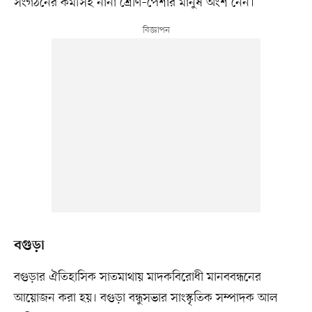
সংগঠনের কর্মীসহ নানা শ্রেণি–পেশার মানুষ অংশ নেন।
বগুড়া
বগুড়ার ঐতিহাসিক সাতমাথায় মাদকবিরোধী মানববন্ধনের
আয়োজন করা হয়। বগুড়া বন্ধুসভার সাংস্কৃতিক সম্পাদক আল