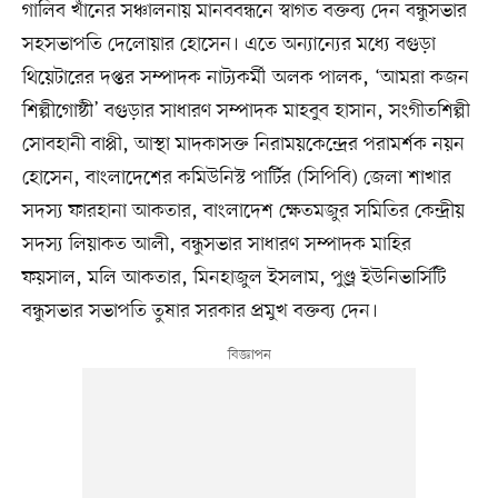
গালিব খাঁনের সঞ্চালনায় মানববন্ধনে স্বাগত বক্তব্য দেন বন্ধুসভার
সহসভাপতি দেলোয়ার হোসেন। এতে অন্যান্যের মধ্যে বগুড়া
থিয়েটারের দপ্তর সম্পাদক নাট্যকর্মী অলক পালক, ‘আমরা কজন
শিল্পীগোষ্ঠী’ বগুড়ার সাধারণ সম্পাদক মাহবুব হাসান, সংগীতশিল্পী
সোবহানী বাপ্পী, আস্থা মাদকাসক্ত নিরাময়কেন্দ্রের পরামর্শক নয়ন
হোসেন, বাংলাদেশের কমিউনিস্ট পার্টির (সিপিবি) জেলা শাখার
সদস্য ফারহানা আকতার, বাংলাদেশ ক্ষেতমজুর সমিতির কেন্দ্রীয়
সদস্য লিয়াকত আলী, বন্ধুসভার সাধারণ সম্পাদক মাহির
ফয়সাল, মলি আকতার, মিনহাজুল ইসলাম, পুণ্ড্র ইউনিভার্সিটি
বন্ধুসভার সভাপতি তুষার সরকার প্রমুখ বক্তব্য দেন।