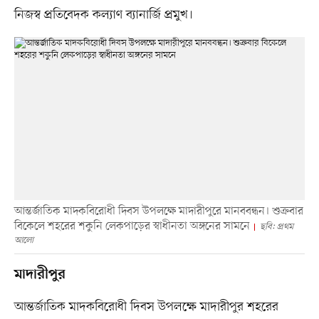
নিজস্ব প্রতিবেদক কল্যাণ ব্যানার্জি প্রমুখ।
আন্তর্জাতিক মাদকবিরোধী দিবস উপলক্ষে মাদারীপুরে মানববন্ধন। শুক্রবার
বিকেলে শহরের শকুনি লেকপাড়ের স্বাধীনতা অঙ্গনের সামনে
ছবি: প্রথম
আলো
মাদারীপুর
আন্তর্জাতিক মাদকবিরোধী দিবস উপলক্ষে মাদারীপুর শহরের