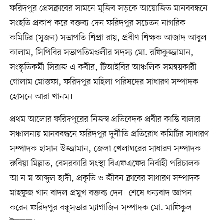
ফরিদপুর প্রেসক্লাবের সামনে মুজিব সড়কে আয়োজিত মানববন্ধনে
সংহতি প্রকাশ করে বক্তব্য দেন ফরিদপুর সচেতন নাগরিক
কমিটির (সুজন) সভাপতি শিপ্রা রায়, প্রবীণ শিক্ষক আজাদ আবুল
কালাম, সিপিবির সভাপতিমণ্ডলীর সদস্য মো. রফিকুজ্জামান,
সংস্কৃতিকর্মী সিরাজ এ কবীর, টিআইবির আঞ্চলিক সমন্বয়কারী
গোলাম মোস্তফা, ফরিদপুর মহিলা পরিষদের সাধারণ সম্পাদক
হোসনে আরা খানম।
প্রথম আলোর ফরিদপুরের নিজস্ব প্রতিবেদক প্রবীর কান্তি বালার
সঞ্চালনায় মানববন্ধনে ফরিদপুর দুর্নীতি প্রতিরোধ কমিটির সাধারণ
সম্পাদক হাসান উজ্জামান, জেলা খেলাঘরের সাধারণ সম্পাদক
রুবিয়া মিল্লাত, বেসরকারি সংস্থা বিএফএফের নির্বাহী পরিচালক
আ ন ম আব্দুল হাদী, প্রকৃতি ও জীবন ক্লাবের সাধারণ সম্পাদক
মাহফুজ খান বাদল প্রমুখ বক্তব্য দেন। শেষে ধন্যবাদ জ্ঞাপন
করেন ফরিদপুর বন্ধুসভার ম্যাগাজিন সম্পাদক মো. মাফিকুল