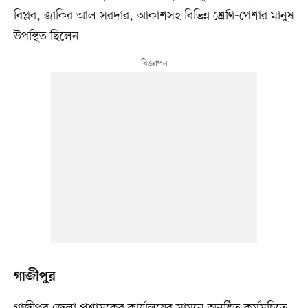
বিপ্লব, জাকির আল সরদার, আকাশসহ বিভিন্ন শ্রেণি-পেশার মানুষ
উপস্থিত ছিলেন।
গাজীপুর
গাজীপুর জেলা প্রশাসকের কার্যালয়ের সামনে অনুষ্ঠিত কর্মসূচিতে