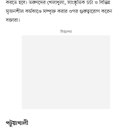
করতে হবে। তরুণদের খেলাধুলা, সাংস্কৃতিক চর্চা ও বিভিন্ন
সৃজনশীল কর্মকাণ্ডে সম্পৃক্ত করার ওপর গুরুত্বারোপ করেন
বক্তারা।
পটুয়াখালী