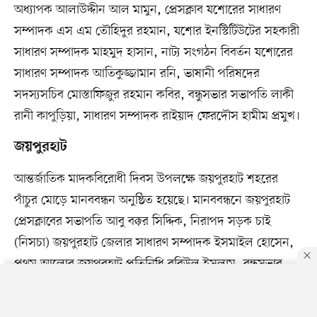
অধ্যাপক আলাউদ্দীন আল মামুন, প্রেসক্লাব যশোরের সাধারণ
সম্পাদক এস এম তৌহিদুর রহমান, যশোর ইনস্টিটিউটের সহকারী
সাধারণ সম্পাদক মাহমুদ হাসান, নাট্য সংগঠন বিবর্তন যশোরের
সাধারণ সম্পাদক আতিকুজ্জামান রনি, ভাষানী পরিষদের
সদস্যসচিব মোস্তাফিজুর রহমান কবির, বন্ধুসভার সভাপতি লাকী
রানী কাপুড়িয়া, সাধারণ সম্পাদক রাইয়াদ ফেরদৌস হামীম প্রমুখ।
জয়পুরহাট
আন্তর্জাতিক মাদকবিরোধী দিবস উপলক্ষে জয়পুরহাট শহরের
পাঁচুর মোড়ে মানববন্ধন অনুষ্ঠিত হয়েছে। ‎মানববন্ধনে জয়পুরহাট
প্রেসক্লাবের সভাপতি আবু বক্কর সিদ্দিক, নিরাপদ সড়ক চাই
(নিসচা) জয়পুরহাট জেলার সাধারণ সম্পাদক ইসমাইল হোসেন,
প্রথম আলোর জয়পুরহাট প্রতিনিধি রবিউল ইসলাম, বন্ধুসভার
সভাপতি সুরাইয়া আক্তার ও সাধারণ সম্পাদক স্বাধীন হোসেন
প্রমুখ বক্তব্য দেন।
By using this site, you agree to our
Privacy Policy
.
OK