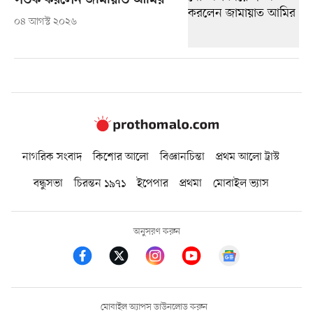
সতর্ক করলেন জামায়াত আমির
০৪ আগস্ট ২০২৬
নাগরিক সংবাদ
কিশোর আলো
বিজ্ঞানচিন্তা
প্রথম আলো ট্রাস্ট
বন্ধুসভা
চিরন্তন ১৯৭১
ইপেপার
প্রথমা
মোবাইল ভ্যাস
অনুসরণ করুন
মোবাইল অ্যাপস ডাউনলোড করুন