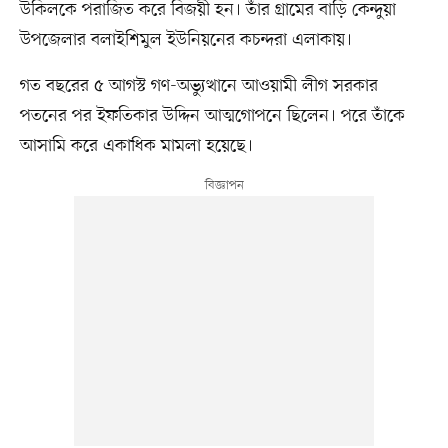
উকিলকে পরাজিত করে বিজয়ী হন। তাঁর গ্রামের বাড়ি কেন্দুয়া
উপজেলার বলাইশিমুল ইউনিয়নের কচন্দরা এলাকায়।
গত বছরের ৫ আগস্ট গণ-অভ্যুত্থানে আওয়ামী লীগ সরকার
পতনের পর ইফতিকার উদ্দিন আত্মগোপনে ছিলেন। পরে তাঁকে
আসামি করে একাধিক মামলা হয়েছে।