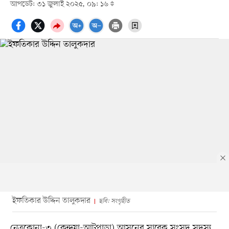
আপডেট: ৩১ জুলাই ২০২৫, ০৯: ১৬
ইফতিকার উদ্দিন তালুকদার
ছবি: সংগৃহীত
নেত্রকোনা-৩ (কেন্দুয়া-আটপাড়া) আসনের সাবেক সংসদ সদস্য