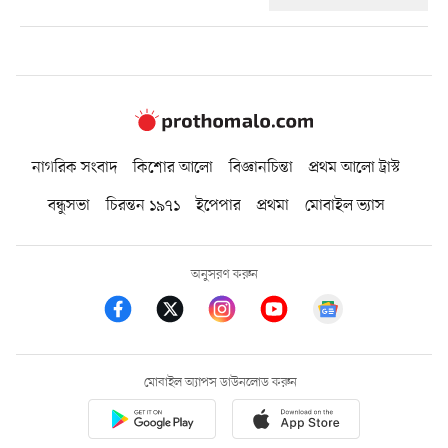
নাগরিক সংবাদ
কিশোর আলো
বিজ্ঞানচিন্তা
প্রথম আলো ট্রাস্ট
বন্ধুসভা
চিরন্তন ১৯৭১
ইপেপার
প্রথমা
মোবাইল ভ্যাস
অনুসরণ করুন
মোবাইল অ্যাপস ডাউনলোড করুন