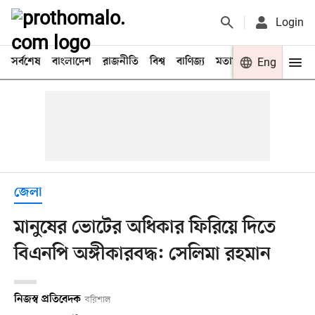
Login
সর্বশেষ
বাংলাদেশ
রাজনীতি
বিশ্ব
বাণিজ্য
মতামত
খেলা
Eng
বিনো
জেলা
মানুষের ভোটের অধিকার ফিরিয়ে দিতে
বিএনপি অঙ্গীকারবদ্ধ: সেলিমা রহমান
নিজস্ব প্রতিবেদক
বরিশাল