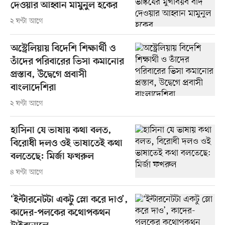
দেওয়ার আহ্বান মামুনুল হকের
২ ঘণ্টা আগে
অস্ট্রেলিয়ায় বিদেশি শিক্ষার্থী ও
তাঁদের পরিবারের ভিসা কমানোর
প্রস্তাব, উদ্বেগে প্রবাসী
বাংলাদেশিরা
২ ঘণ্টা আগে
হাসিনা যে ভাষায় কথা বলত,
বিরোধী দলও ওই ভাষাতেই কথা
বলতেছে: মির্জা ফখরুল
৪ ঘণ্টা আগে
‘ইন্টারনেটটা একটু স্লো করে দাও’,
কাদের-পলকের কথোপকথন