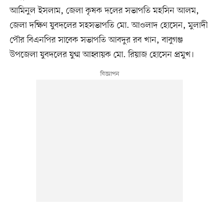
আমিনুল ইসলাম, জেলা কৃষক দলের সভাপতি মহসিন আলম,
জেলা দক্ষিণ যুবদলের সহসভাপতি মো. আওলাদ হোসেন, মুলাদী
পৌর বিএনপির সাবেক সভাপতি আবদুর রব খান, বাবুগঞ্জ
উপজেলা যুবদলের যুগ্ম আহ্বায়ক মো. রিয়াজ হোসেন প্রমুখ।