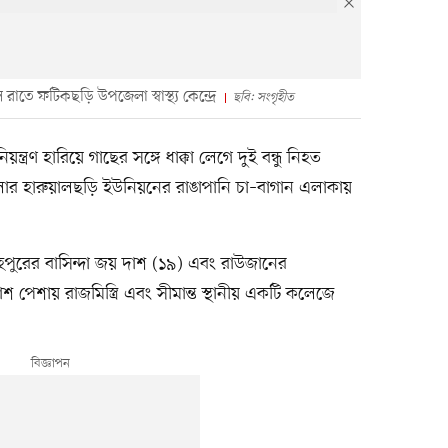
তে ফটিকছড়ি উপজেলা স্বাস্থ্য কেন্দ্রে
ছবি: সংগৃহীত
ত্রণ হারিয়ে গাছের সঙ্গে ধাক্কা লেগে দুই বন্ধু নিহত
লার হারুয়ালছড়ি ইউনিয়নের রাঙাপানি চা–বাগান এলাকায়
াহপুরের বাসিন্দা জয় দাশ (১৯) এবং রাউজানের
শ পেশায় রাজমিস্ত্রি এবং সীমান্ত স্থানীয় একটি কলেজে