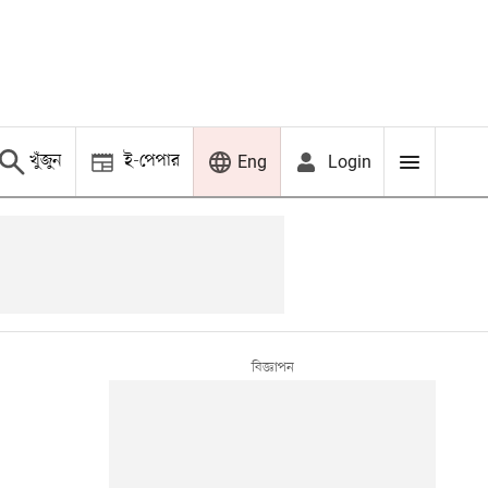
খুঁজুন
ই-পেপার
Login
Eng