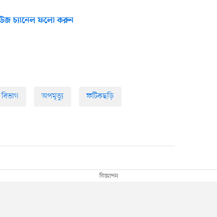
উজ চ্যানেল ফলো করুন
াম বিভাগ
অপমৃত্যু
ফটিকছড়ি