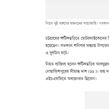
নিহত দুই তরুণের স্বজনদের আহাজারি। গতকাল রা
চট্টগ্রামের ফটিকছড়িতে মোটরসাইকেলের নিয়ন্
হয়েছেন। গতকাল শনিবার সন্ধ্যায় উপজে
এ দুর্ঘটনা ঘটে।
নিহত ব্যক্তিরা হলেন ফটিকছড়ির আবদুল্ল
নোয়াজিশপুরের সীমান্ত দাশ (২২ )। জয় দা
এইচএসসিতে অধ্যয়নরত ছিলেন।