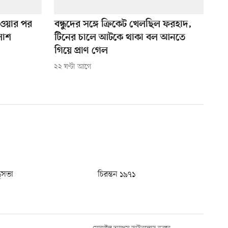
েওয়ার পর
বন্ধুদের সঙ্গে ক্রিকেট খেলছিল ফরহাদ,
লাশ
টিনের চালে আটকে থাকা বল আনতে
গিয়ে প্রাণ গেল
২২ ঘণ্টা আগে
ধুসভা
চিরন্তন ১৯৭১