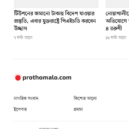
টিউশনের জমানো টাকায় বিদেশ যাওয়ার
নোয়াখালীত
প্রস্তুতি, এবার যুক্তরাষ্ট্রে পিএইচডি করবেন
অভিযোগে স্বা
উচ্ছাস
৪ তরুণী
৭ ঘণ্টা আগে
১৮ ঘণ্টা আগে
নাগরিক সংবাদ
কিশোর আলো
ইপেপার
প্রথমা