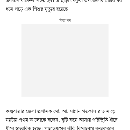
একজন বাসিন্দা নিহত হন। এ ছাড়া পেকুয়া উপজেলায় মাটির ঘর
ধসে পড়ে এক শিশুর মৃত্যুর হয়েছে।
কক্সবাজার জেলা প্রশাসক মো. আ. মান্নান গতকাল রাত সাড়ে
নয়টায় প্রথম আলোকে বলেন, বৃষ্টি কমে আসায় পরিস্থিতি ধীরে
ধীরে স্বাভাবিক হচ্ছে। পাহাড়ধসের ঝুঁকি বিবেচনায় কক্সবাজার