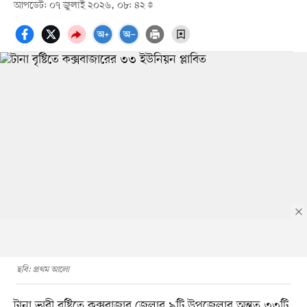
আপডেট: ০৭ জুলাই ২০২৬, ০৮: ৪২
ছবি: প্রথম আলো
টানা ভারী বৃষ্টিতে কক্সবাজার জেলার ৯টি উপজেলার অন্তত ৩৩টি