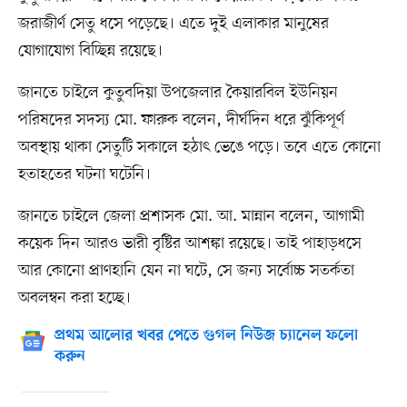
জরাজীর্ণ সেতু ধসে পড়েছে। এতে দুই এলাকার মানুষের
যোগাযোগ বিচ্ছিন্ন রয়েছে।
জানতে চাইলে কুতুবদিয়া উপজেলার কৈয়ারবিল ইউনিয়ন
পরিষদের সদস্য মো. ফারুক বলেন, দীর্ঘদিন ধরে ঝুঁকিপূর্ণ
অবস্থায় থাকা সেতুটি সকালে হঠাৎ ভেঙে পড়ে। তবে এতে কোনো
হতাহতের ঘটনা ঘটেনি।
জানতে চাইলে জেলা প্রশাসক মো. আ. মান্নান বলেন, আগামী
কয়েক দিন আরও ভারী বৃষ্টির আশঙ্কা রয়েছে। তাই পাহাড়ধসে
আর কোনো প্রাণহানি যেন না ঘটে, সে জন্য সর্বোচ্চ সতর্কতা
অবলম্বন করা হচ্ছে।
প্রথম আলোর খবর পেতে গুগল নিউজ চ্যানেল ফলো
করুন