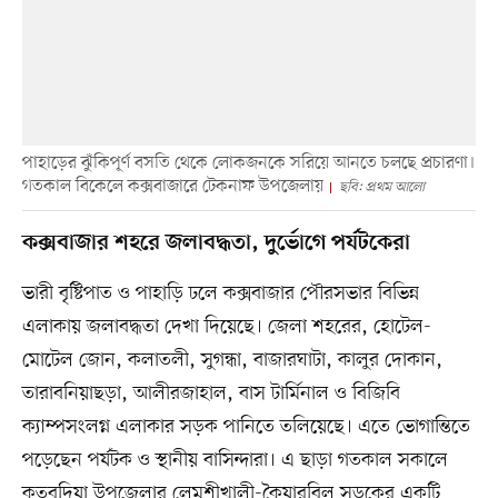
পাহাড়ের ঝুঁকিপূর্ণ বসতি থেকে লোকজনকে সরিয়ে আনতে চলছে প্রচারণা।
গতকাল বিকেলে কক্সবাজারে টেকনাফ উপজেলায়
ছবি: প্রথম আলো
কক্সবাজার শহরে জলাবদ্ধতা, দুর্ভোগে পর্যটকেরা
ভারী বৃষ্টিপাত ও পাহাড়ি ঢলে কক্সবাজার পৌরসভার বিভিন্ন
এলাকায় জলাবদ্ধতা দেখা দিয়েছে। জেলা শহরের, হোটেল-
মোটেল জোন, কলাতলী, সুগন্ধা, বাজারঘাটা, কালুর দোকান,
তারাবনিয়াছড়া, আলীরজাহাল, বাস টার্মিনাল ও বিজিবি
ক্যাম্পসংলগ্ন এলাকার সড়ক পানিতে তলিয়েছে। এতে ভোগান্তিতে
পড়েছেন পর্যটক ও স্থানীয় বাসিন্দারা। এ ছাড়া গতকাল সকালে
কুতুবদিয়া উপজেলার লেমশীখালী-কৈয়ারবিল সড়কের একটি