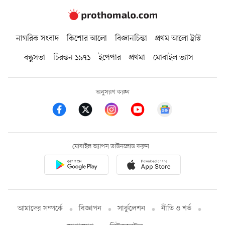
নাগরিক সংবাদ
কিশোর আলো
বিজ্ঞানচিন্তা
প্রথম আলো ট্রাস্ট
বন্ধুসভা
চিরন্তন ১৯৭১
ইপেপার
প্রথমা
মোবাইল ভ্যাস
অনুসরণ করুন
মোবাইল অ্যাপস ডাউনলোড করুন
আমাদের সম্পর্কে
বিজ্ঞাপন
সার্কুলেশন
নীতি ও শর্ত