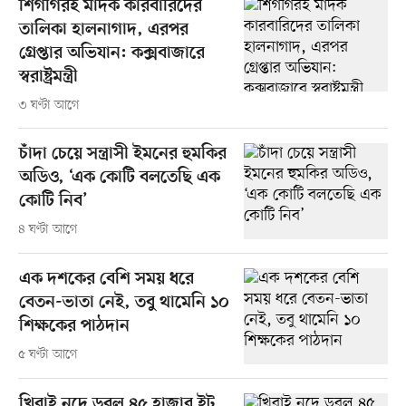
শিগগিরই মাদক কারবারিদের
তালিকা হালনাগাদ, এরপর
গ্রেপ্তার অভিযান: কক্সবাজারে
স্বরাষ্ট্রমন্ত্রী
৩ ঘণ্টা আগে
চাঁদা চেয়ে সন্ত্রাসী ইমনের হুমকির
অডিও, ‘এক কোটি বলতেছি এক
কোটি নিব’
৪ ঘণ্টা আগে
এক দশকের বেশি সময় ধরে
বেতন-ভাতা নেই, তবু থামেনি ১০
শিক্ষকের পাঠদান
৫ ঘণ্টা আগে
খিরাই নদে ডুবল ৪৫ হাজার ইট,