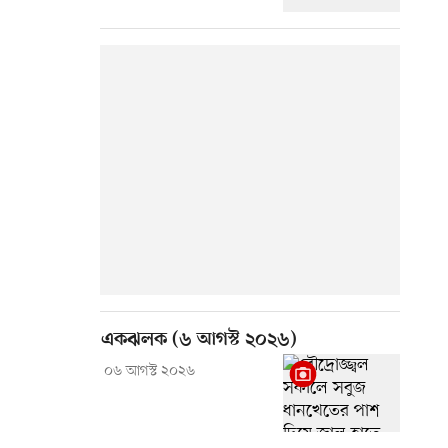
একঝলক (৬ আগস্ট ২০২৬)
০৬ আগস্ট ২০২৬