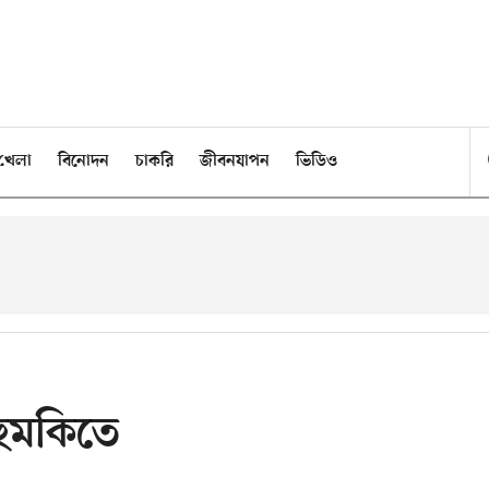
খেলা
বিনোদন
চাকরি
জীবনযাপন
ভিডিও
হুমকিতে