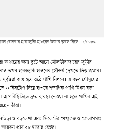
কাল রোববার হাকালুকি হাওরের উজান তুরল বিলে
ছবি: প্রথম
রা আশ্রয়ের জন্য ছুটে আসে মৌলভীবাজারের জুড়ীর
মীরাও তখন হাকালুকি হাওরের সৌন্দর্য দেখতে ভিড় জমান।
র্বৃত্তরা ব্যস্ত হয়ে ওঠে পাখি নিধনে। এ বছর মৌসুমের
পেতে ও বিষটোপ দিয়ে হাওরে শতাধিক পাখি নিধন করা
 পরিস্থিতিতে দ্রুত ব্যবস্থা নেওয়া না হলে পাখির এই
ছেন তাঁরা।
লাউড়া ও বড়লেখা এবং সিলেটের ফেঞ্চুগঞ্জ ও গোলাপগঞ্জ
 আয়তন প্রায় ২৮ হাজার হেক্টর।