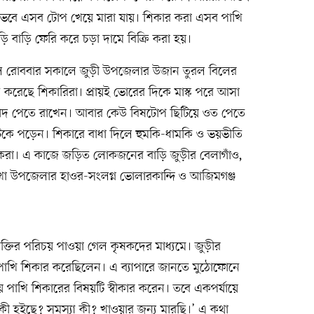
 ভেবে এসব টোপ খেয়ে মারা যায়। শিকার করা এসব পাখি
ি বাড়ি ফেরি করে চড়া দামে বিক্রি করা হয়।
াল রোববার সকালে জুড়ী উপজেলার উজান তুরল বিলের
 করেছে শিকারিরা। প্রায়ই ভোরের দিকে মাস্ক পরে আসা
ফাঁদ পেতে রাখেন। আবার কেউ বিষটোপ ছিটিয়ে ওত পেতে
টকে পড়েন। শিকারে বাধা দিলে হুমকি-ধামকি ও ভয়ভীতি
ষকেরা। এ কাজে জড়িত লোকজনের বাড়ি জুড়ীর বেলাগাঁও,
বড়লেখা উপজেলার হাওর-সংলগ্ন ভোলারকান্দি ও আজিমগঞ্জ
ক্তির পরিচয় পাওয়া গেল কৃষকদের মাধ্যমে। জুড়ীর
াখি শিকার করেছিলেন। এ ব্যাপারে জানতে মুঠোফোনে
াখি শিকারের বিষয়টি স্বীকার করেন। তবে একপর্যায়ে
ো কী হইছে? সমস্যা কী? খাওয়ার জন্য মারছি।’ এ কথা