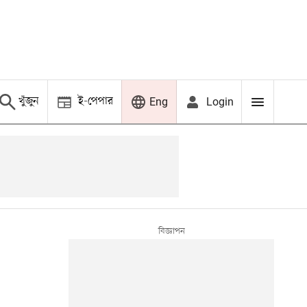
খুঁজুন
ই-পেপার
Login
Eng