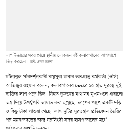
লাশ উদ্ধারের খবর পেয়ে স্থানীয় লোকজন ওই কলাবাগানের আশপাশে
ভিড় করছেন
ছবি: প্রথম আলো
ঘটনাস্থল পরিদর্শনকারী রায়পুরা থানার ভারপ্রাপ্ত কর্মকর্তা (ওসি)
আজিজুর রহমান বলেন, কলাবাগানের ভেতরে ১৫ হাত দূরত্বে দুই
ব্যক্তির লাশ পড়ে ছিল। নিহত দুজনের মাথাসহ মুখমণ্ডলে ধারালো
অস্ত্র দিয়ে উপর্যুপরি আঘাত করা হয়েছে। লাশের পাশে একটি দড়ি
ও কিছু টাকা পাওয়া গেছে। লাশ দুটির সুরতহাল প্রতিবেদন তৈরির
পর ময়নাতদন্তের জন্য নরসিংদী সদর হাসপাতালের মর্গে
পাঠানোর প্রস্তুতি চলছে।