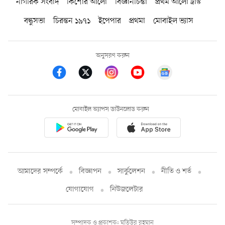
নাগরিক সংবাদ
কিশোর আলো
বিজ্ঞানচিন্তা
প্রথম আলো ট্রাস্ট
বন্ধুসভা
চিরন্তন ১৯৭১
ইপেপার
প্রথমা
মোবাইল ভ্যাস
অনুসরণ করুন
মোবাইল অ্যাপস ডাউনলোড করুন
আমাদের সম্পর্কে
বিজ্ঞাপন
সার্কুলেশন
নীতি ও শর্ত
যোগাযোগ
নিউজলেটার
সম্পাদক ও প্রকাশক: মতিউর রহমান