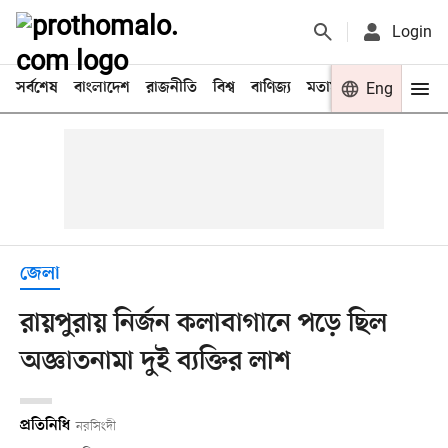
Login
সর্বশেষ
বাংলাদেশ
রাজনীতি
বিশ্ব
বাণিজ্য
মতামত
খেলা
Eng
বিনো
জেলা
রায়পুরায় নির্জন কলাবাগানে পড়ে ছিল
অজ্ঞাতনামা দুই ব্যক্তির লাশ
প্রতিনিধি
নরসিংদী