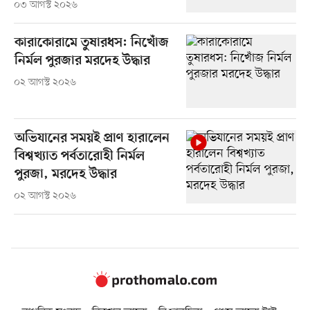
০৩ আগস্ট ২০২৬
কারাকোরামে তুষারধস: নিখোঁজ
নির্মল পুরজার মরদেহ উদ্ধার
০২ আগস্ট ২০২৬
অভিযানের সময়ই প্রাণ হারালেন
বিশ্বখ্যাত পর্বতারোহী নির্মল
পুরজা, মরদেহ উদ্ধার
০২ আগস্ট ২০২৬