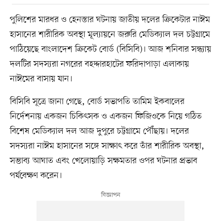
পুলিশের মারধর ও হেনস্তার ঘটনায় জাতীয় দলের ক্রিকেটার নাঈম
হাসানের শারীরিক অবস্থা মূল্যায়নে জরুরি মেডিক্যাল দল চট্টগ্রামে
পাঠিয়েছে বাংলাদেশ ক্রিকেট বোর্ড (বিসিবি)। আজ শনিবার সন্ধ্যায়
দলটির সদস্যরা নগরের বহদ্দারহাটের ফরিদাপাড়া এলাকায়
নাঈমের বাসায় যান।
বিসিবি সূত্রে জানা গেছে, বোর্ড সভাপতি তামিম ইকবালের
নির্দেশনায় একজন চিকিৎসক ও একজন ফিজিওকে নিয়ে গঠিত
বিশেষ মেডিক্যাল দল আজ দুপুরে চট্টগ্রামে পৌঁছায়। দলের
সদস্যরা নাঈম হাসানের সঙ্গে সাক্ষাৎ করে তাঁর শারীরিক অবস্থা,
সম্ভাব্য আঘাত এবং খেলোয়াড়ি সক্ষমতার ওপর ঘটনার প্রভাব
পর্যবেক্ষণ করেন।