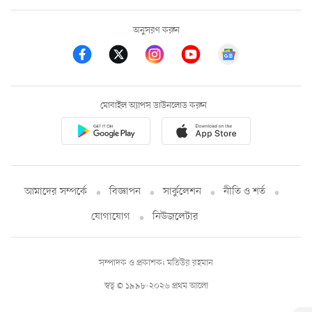
অনুসরণ করুন
মোবাইল অ্যাপস ডাউনলোড করুন
আমাদের সম্পর্কে
বিজ্ঞাপন
সার্কুলেশন
নীতি ও শর্ত
যোগাযোগ
নিউজলেটার
সম্পাদক ও প্রকাশক: মতিউর রহমান
স্বত্ব © ১৯৯৮-২০২৬ প্রথম আলো