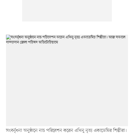
সংবর্নৃধনা অনুষ্ঠানে নাচ পরিবেশন করেন এখিনু নৃত্য একাডেমির শিল্পীরা।