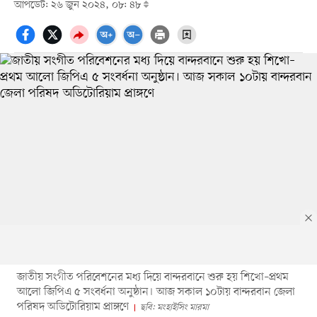
আপডেট: ২৬ জুন ২০২৪, ০৮: ৪৮
জাতীয় সংগীত পরিবেশনের মধ্য দিয়ে বান্দরবানে শুরু হয় শিখো–প্রথম
আলো জিপিএ ৫ সংবর্ধনা অনুষ্ঠান। আজ সকাল ১০টায় বান্দরবান জেলা
পরিষদ অডিটোরিয়াম প্রাঙ্গণে
ছবি: মংহাইসিং মারমা