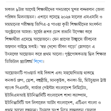
সকাল ৯টার আগেই শিক্ষার্থীদের পদচারণে মুখর বান্দরবান জেলা
পরিষদ মিলনায়তন। এখানে বসেছে ২০২৪ সালের এসএসসি ও
সমমানের পরীক্ষায় জিপিএ-৫ পাওয়া কৃতী শিক্ষার্থীদের সংবর্ধনা
অনুষ্ঠানের আসর। সূর্যের প্রখর চোখ রাঙানি উপেক্ষা করে
শিক্ষার্থীরা এসেছে আয়োজনে। যেন প্রাণের উচ্ছ্বাসে জীবনের
জয়গান গাইছে সবাই। ‘স্বপ্ন দেখো জীবন গড়ো’ স্লোগানে এ
উৎসবের আয়োজন করে প্রথম আলো। পৃষ্ঠপোষকতায় ছিল শিক্ষার
ডিজিটাল প্ল্যাটফর্ম
শিখো
।
আয়োজনটি পাওয়ার্ড বাই বিকাশ এবং সহযোগিতায় থাকছে
কনকর্ড গ্রুপ, ফ্রেশ, বহুব্রীহি, সানকুইক, কনকা-গ্রি, মিউচুয়াল ট্রাস্ট
ব্যাংক পিএলসি, বার্জার পেইন্টস বাংলাদেশ লিমিটেড,
ইউসিএসআই ইউনিভার্সিটি বাংলাদেশ শাখা ক্যাম্পাস,
ইউনিভার্সিটি অব লিবারেল আর্টস বাংলাদেশ, এটিএন বাংলা ও
প্রথম আলো বন্ধুসভা। উৎসবে অংশ নিতে বান্দরবান জেলার