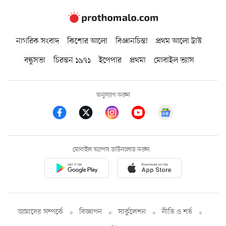
নাগরিক সংবাদ
কিশোর আলো
বিজ্ঞানচিন্তা
প্রথম আলো ট্রাস্ট
বন্ধুসভা
চিরন্তন ১৯৭১
ইপেপার
প্রথমা
মোবাইল ভ্যাস
অনুসরণ করুন
মোবাইল অ্যাপস ডাউনলোড করুন
আমাদের সম্পর্কে
বিজ্ঞাপন
সার্কুলেশন
নীতি ও শর্ত