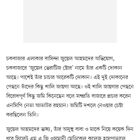
চকবাজার এলাকার বাসিন্দা জুয়েল আহমদের অভিযোগ,
চকবাজারে ‘জুয়েল ভেরাটিজ স্টোর’ নামে তাঁর একটি দোকান
আছে। পাশেই তাঁর চাচার আরেকটি দোকান। এই দুই দোকানের
পেছনে তাঁদের কিছু খালি জায়গা আছে। ওই খালি জায়গার পেছনে
বিরোধপূর্ণ কিছু জমি কিনেছেন বলে সম্প্রতি বাজারে প্রচার করেন
এনসিপি নেতা আতাউর রহমান। জমিটি দখলে নেওয়ার চেষ্টা
করছিলেন তিনি।
জুয়েল আহমদের ভাষ্য, তাঁর অসুস্থ বাবা ও মাকে নিয়ে কয়েক দিন
ধরে সিলেট এম এ জি ওসমানী মেডিকেল কলেজ হাসপাতালে