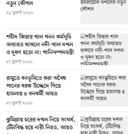
নতুন কৌশল
৩১ জুলাই ২০২৬
শহীদ জিয়ার খাল খনন কর্মসূচি
অব্যাহত থাকলে নদী-খাল দখল
ও দূষণ হতো না: পানিসম্পদমন্ত্রী
২৭ জুলাই ২০২৬
রামুতে বনভূমিতে করা অবৈধ
পানের বরজ উচ্ছেদে গিয়ে
হামলায় ৫ বনকর্মী আহত
২৭ জুলাই ২০২৬
কুমিল্লায় চরের দখল নিয়ে সংঘর্ষ,
টেঁটাবিদ্ধ হয়ে নারী নিহত, আহত