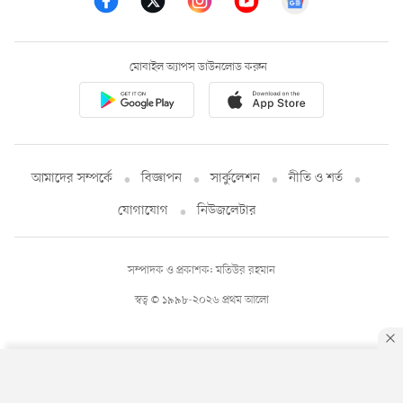
মোবাইল অ্যাপস ডাউনলোড করুন
আমাদের সম্পর্কে
বিজ্ঞাপন
সার্কুলেশন
নীতি ও শর্ত
যোগাযোগ
নিউজলেটার
সম্পাদক ও প্রকাশক: মতিউর রহমান
স্বত্ব © ১৯৯৮-২০২৬ প্রথম আলো
By using this site, you agree to our
Privacy Policy
.
OK