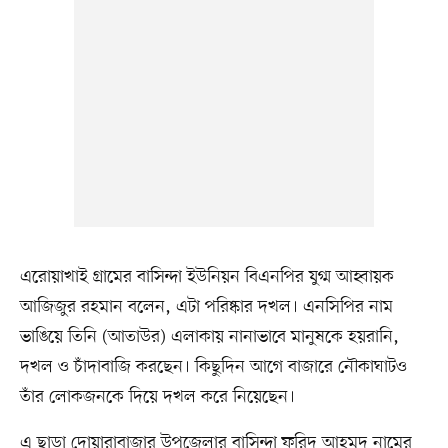
এরোয়াখাই গ্রামের বাসিন্দা ইউনিয়ন বিএনপির যুগ্ম আহ্বায়ক
আজিজুর রহমান বলেন, এটা পরিষ্কার দখল। এনসিপির নাম
ভাঙিয়ে তিনি (আতাউর) এলাকায় নানাভাবে মানুষকে হয়রানি,
দখল ও চাঁদাবাজি করছেন। কিছুদিন আগে বাজারে নৌকাঘাটও
তাঁর লোকজনকে দিয়ে দখল করে নিয়েছেন।
এ ছাড়া দোয়ারাবাজার উপজেলার বাসিন্দা ফরিদ আহমদ নামের