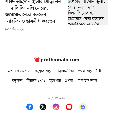
শহীদ আহসান জুলাই যোদ্ধা নন
—দাবি বিএনপি নেতার,
জামায়াত নেতা বললেন,
‘সারজিসও ছাত্রলীগ করতেন’
২০ ঘণ্টা আগে
নাগরিক সংবাদ
কিশোর আলো
বিজ্ঞানচিন্তা
প্রথম আলো ট্রাস্ট
বন্ধুসভা
চিরন্তন ১৯৭১
ইপেপার
প্রথমা
মোবাইল ভ্যাস
অনুসরণ করুন