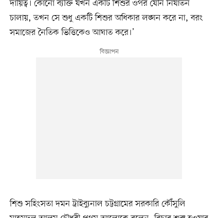
দায়িত্ব। কোনো ব্যক্তি যখন একটি শিশুর ওপর যৌন নির্যাতন
চালায়, তখন সে শুধু একটি শিশুর অধিকার লঙ্ঘন করে না, বরং
সমাজের নৈতিক ভিত্তিকেও আঘাত করে।’
শিশু সহিংসতা দমন ট্রাইব্যুনাল চট্টগ্রামের সরকারি কৌঁসুলি