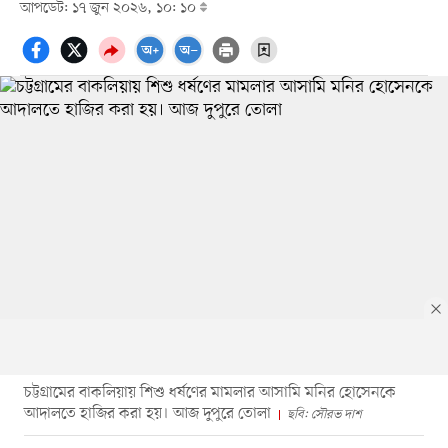
আপডেট: ১৭ জুন ২০২৬, ১০: ১০
চট্টগ্রামের বাকলিয়ায় শিশু ধর্ষণের মামলার আসামি মনির হোসেনকে
আদালতে হাজির করা হয়। আজ দুপুরে তোলা
ছবি: সৌরভ দাশ