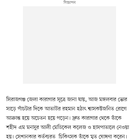
সিরাজগঞ্জ জেলা কারাগার সূত্রে জানা যায়, আজ মঙ্গলবার ভোর
সাড়ে পাঁচটার দিকে আতাউর রহমান হঠাৎ শ্বাসকষ্টজনিত রোগে
আক্রান্ত হয়ে অচেতন হয়ে পড়েন। দ্রুত কারাগার থেকে তাঁকে
শহীদ এম মনসুর আলী মেডিকেল কলেজ ও হাসপাতালে নেওয়া
হয়। সেখানকার কর্তব্যরত চিকিৎসক তাঁকে মৃত ঘোষণা করেন।