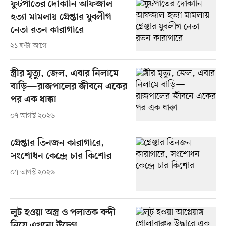
ফুটপাতের দোকানি আফজাল
হত্যা মামলায় গ্রেপ্তার যুবলীগ
নেতা রতন কারাগারে
২১ ঘণ্টা আগে
স্ত্রীর মৃত্যু, জেল, এবার নিলামে
বাড়ি—রাজপালের জীবনে একের
পর এক ধাক্কা
০৭ আগস্ট ২০২৬
গ্রেপ্তার তিনজন কারাগারে,
সংশোধন কেন্দ্রে চার কিশোর
০৭ আগস্ট ২০২৬
লুট হওয়া অস্ত্র ও পলাতক বন্দী