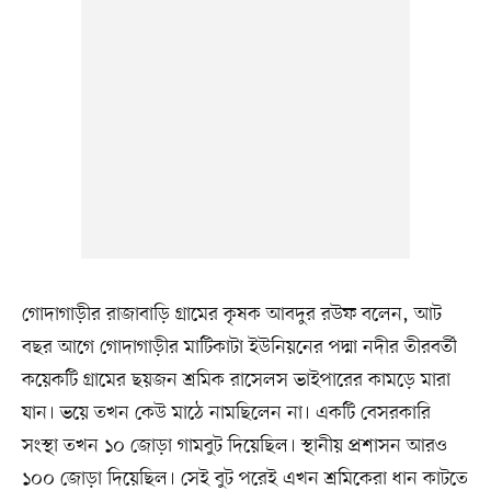
গোদাগাড়ীর রাজাবাড়ি গ্রামের কৃষক আবদুর রউফ বলেন, আট
বছর আগে গোদাগাড়ীর মাটিকাটা ইউনিয়নের পদ্মা নদীর তীরবর্তী
কয়েকটি গ্রামের ছয়জন শ্রমিক রাসেলস ভাইপারের কামড়ে মারা
যান। ভয়ে তখন কেউ মাঠে নামছিলেন না। একটি বেসরকারি
সংস্থা তখন ১০ জোড়া গামবুট দিয়েছিল। স্থানীয় প্রশাসন আরও
১০০ জোড়া দিয়েছিল। সেই বুট পরেই এখন শ্রমিকেরা ধান কাটতে