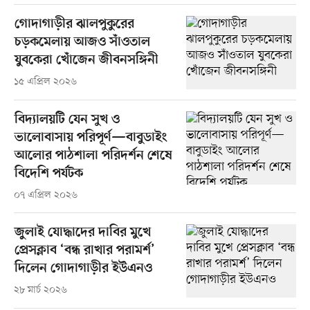
গোদাগাড়ীর ঝালপুকুরের
চড়কমেলায় আজও সাঁওতাল
যুবকেরা খোঁজেন জীবনসঙ্গিনী
১৫ এপ্রিল ২০২৬
বিদ্যালয়টি যেন সুখ ও
ভালোবাসায় পরিপূর্ণ—বাবুডাইং
আলোর পাঠশালা পরিদর্শন শেষে
বিদেশি পর্যটক
০৭ এপ্রিল ২০২৬
জুলাই যোদ্ধাদের দাবির মুখে
প্রেসক্লাব ‘বন্ধ রাখার পরামর্শ’
দিলেন গোদাগাড়ীর ইউএনও
২৮ মার্চ ২০২৬