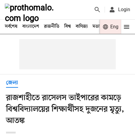
Login
সর্বশেষ
বাংলাদেশ
রাজনীতি
বিশ্ব
বাণিজ্য
মতামত
খেলা
Eng
বিনো
জেলা
রাজশাহীতে রাসেলস ভাইপারের কামড়ে
বিশ্ববিদ্যালয়ের শিক্ষার্থীসহ দুজনের মৃত্যু,
আতঙ্ক