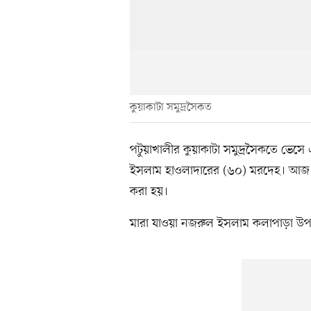
কুয়াকাটা সমুদ্রসৈকত
পটুয়াখালীর কুয়াকাটা সমুদ্রসৈকতে ভেস
ইসলাম হাওলাদারের (৬০) মরদেহ। আজ শু
করা হয়।
মারা যাওয়া নজরুল ইসলাম কলাপাড়া উপজেল