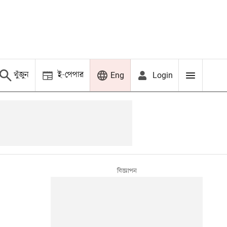
খুঁজুন
ই-পেপার
Login
Eng