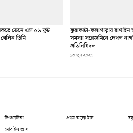
সৈকতে ভেসে এল ৫৬ ফুট
কুয়াকাটা-কলাপাড়ায় রাখাইন 
ৃত বেলিন তিমি
সমস্যা সরেজমিনে দেখল নাগ
প্রতিনিধিদল
১৩ জুন ২০২৬
বিজ্ঞানচিন্তা
প্রথম আলো ট্রাস্ট
বন্
মোবাইল ভ্যাস