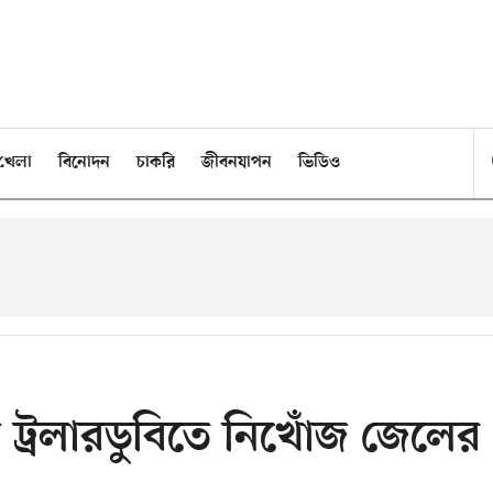
খেলা
বিনোদন
চাকরি
জীবনযাপন
ভিডিও
 ট্রলারডুবিতে নিখোঁজ জেলের