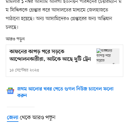
মামলার ১ নম্বর আসামি আলগী ইউনিয়ন পরিষদের চেয়ারম্যান ম
ম সিদ্দিককে গ্রেপ্তার করে আদালতের মাধ্যমে জেলহাজতে
পাঠানো হয়েছে। অন্য আসামিদেরও গ্রেপ্তারের জন্য অভিযান
চলছে।
আরও পড়ুন
কাফনের কাপড় পরে সড়কে
আন্দোলনকারীরা, আটকে আছে দুটি ট্রেন
১৪ সেপ্টেম্বর ২০২৫
প্রথম আলোর খবর পেতে গুগল নিউজ চ্যানেল ফলো
করুন
থেকে আরও পড়ুন
জেলা