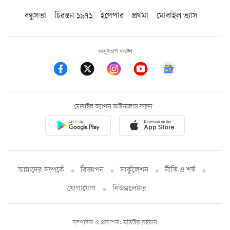
বন্ধুসভা
চিরন্তন ১৯৭১
ইপেপার
প্রথমা
মোবাইল ভ্যাস
অনুসরণ করুন
মোবাইল অ্যাপস ডাউনলোড করুন
আমাদের সম্পর্কে
বিজ্ঞাপন
সার্কুলেশন
নীতি ও শর্ত
যোগাযোগ
নিউজলেটার
সম্পাদক ও প্রকাশক: মতিউর রহমান