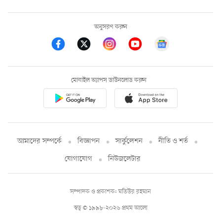
অনুসরণ করুন
মোবাইল অ্যাপস ডাউনলোড করুন
আমাদের সম্পর্কে
বিজ্ঞাপন
সার্কুলেশন
নীতি ও শর্ত
যোগাযোগ
নিউজলেটার
সম্পাদক ও প্রকাশক: মতিউর রহমান
স্বত্ব © ১৯৯৮-২০২৬ প্রথম আলো