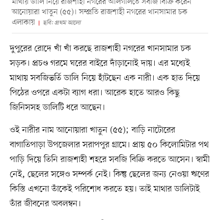
মাথায় ডালি নিয়ে রাজশাহী নগরের অলিগলিতে সবজি বিক্রি করেন
আনোয়ারা খাতুন (৫৫)। সম্প্রতি রাজশাহী নগরের খানসামার চক
এলাকায়
ছবি: প্রথম আলো
দুপুরের রোদে খাঁ খাঁ করছে রাজশাহী নগরের খানসামার চক
সড়ক। প্রচণ্ড গরমে ঘরের বাইরে দাঁড়ানোই দায়। এর মধ্যেই
মাথায় সবজিভর্তি ডালি নিয়ে হাঁটছেন এক নারী। এক হাত দিয়ে
পিঠের ওপরে একটা ব্যাগ ধরা। আরেক হাতে আরও কিছু
জিনিসসহ ডালিটি ধরে আছেন।
ওই নারীর নাম আনোয়ারা খাতুন (৫৫); বাড়ি নাটোরের
বাগাতিপাড়া উপজেলার সরাপপুর গ্রামে। প্রায় ৫০ কিলোমিটার পথ
পাড়ি দিয়ে তিনি রাজশাহী শহরে সবজি বিক্রি করতে আসেন। স্বামী
নেই, ছেলের সঙ্গেও সম্পর্ক নেই। কিন্তু ছেলের জন্য নেওয়া ঋণের
কিস্তি এখনো তাঁকেই পরিশোধ করতে হয়। তাই মাথার ডালিটাই
তাঁর জীবনের অবলম্বন।