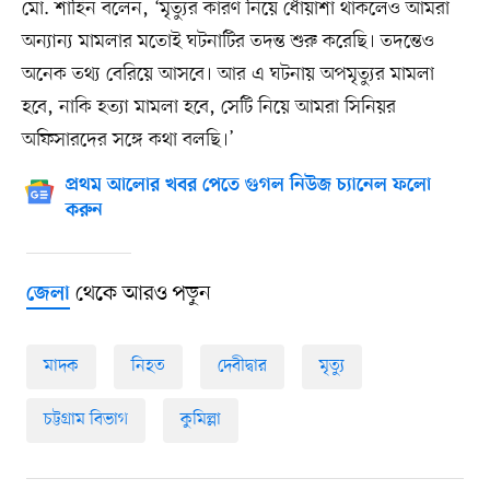
মো. শাহিন বলেন, ‘মৃত্যুর কারণ নিয়ে ধোঁয়াশা থাকলেও আমরা
অন্যান্য মামলার মতোই ঘটনাটির তদন্ত শুরু করেছি। তদন্তেও
অনেক তথ্য বেরিয়ে আসবে। আর এ ঘটনায় অপমৃত্যুর মামলা
হবে, নাকি হত্যা মামলা হবে, সেটি নিয়ে আমরা সিনিয়র
অফিসারদের সঙ্গে কথা বলছি।’
প্রথম আলোর খবর পেতে গুগল নিউজ চ্যানেল ফলো
করুন
থেকে আরও পড়ুন
জেলা
মাদক
নিহত
দেবীদ্বার
মৃত্যু
চট্টগ্রাম বিভাগ
কুমিল্লা