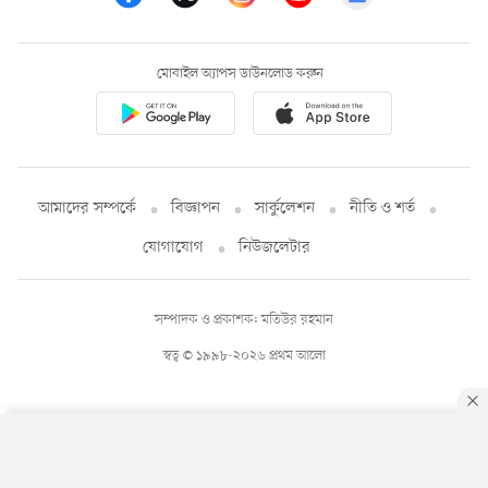
মোবাইল অ্যাপস ডাউনলোড করুন
আমাদের সম্পর্কে
বিজ্ঞাপন
সার্কুলেশন
নীতি ও শর্ত
যোগাযোগ
নিউজলেটার
সম্পাদক ও প্রকাশক: মতিউর রহমান
স্বত্ব © ১৯৯৮-২০২৬ প্রথম আলো
By using this site, you agree to our
Privacy Policy
.
OK