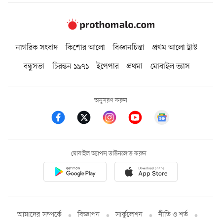
নাগরিক সংবাদ
কিশোর আলো
বিজ্ঞানচিন্তা
প্রথম আলো ট্রাস্ট
বন্ধুসভা
চিরন্তন ১৯৭১
ইপেপার
প্রথমা
মোবাইল ভ্যাস
অনুসরণ করুন
মোবাইল অ্যাপস ডাউনলোড করুন
আমাদের সম্পর্কে
বিজ্ঞাপন
সার্কুলেশন
নীতি ও শর্ত