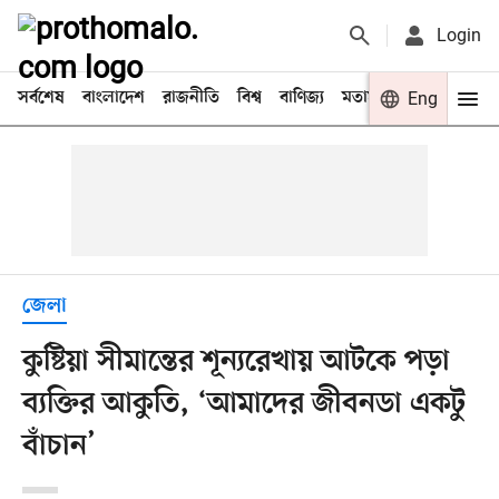
Login
সর্বশেষ
বাংলাদেশ
রাজনীতি
বিশ্ব
বাণিজ্য
মতামত
খেলা
Eng
বিনো
জেলা
কুষ্টিয়া সীমান্তের শূন্যরেখায় আটকে পড়া
ব্যক্তির আকুতি, ‘আমাদের জীবনডা একটু
বাঁচান’