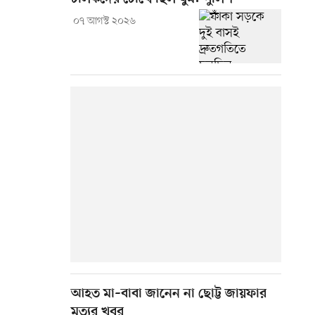
০৭ আগস্ট ২০২৬
আহত মা–বাবা জানেন না ছোট্ট জায়ফার
মৃত্যুর খবর