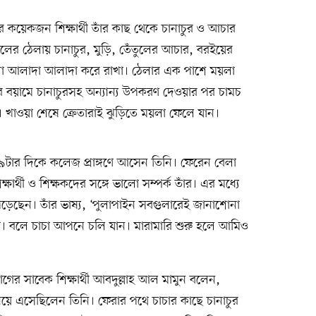
েকজন শিক্ষার্থী তাঁর কাছ থেকে চানাচুর ও আচার
 ঠেলায় চানাচুর, মুড়ি, তেঁতুলের আচার, বরইয়ের
লা আলাদা আলাদা করে রাখা। ঠেলার এক পাশে ময়লা
কের বয়ামে চানাচুরসহ অন্যান্য উপকরণ দেওয়ার পর চামচ
খাওয়া শেষে ক্রেতারাই ঝুড়িতে ময়লা ফেলে যান।
ার দিকে কলেজ প্রাঙ্গণে আসেন তিনি। ফেরেন বেলা
র্থী ও শিক্ষকদের সঙ্গে ভালো সম্পর্ক তাঁর। এর মধ্যে
 পড়েছেন। তাঁর ভাষ্য, ‘পুলাপাইন সবগুলারেই জানাশোনা
। বলে চাচা আপনে চলি যান। মারামারি শুরু হলে আমিও
ের সাবেক শিক্ষার্থী আবদুল্লাহ আল মামুন বলেন,
য়ে এসেছিলেন তিনি। ফেরার পথে চাচার কাছে চানাচুর