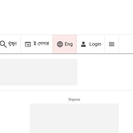
খুঁজুন
ই-পেপার
Login
Eng