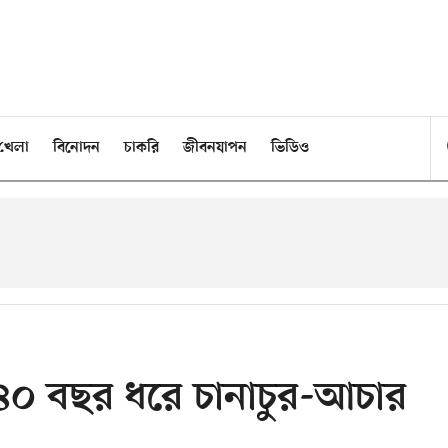
খেলা
বিনোদন
চাকরি
জীবনযাপন
ভিডিও
য় ৪০ বছর ধরে চানাচুর-আচার