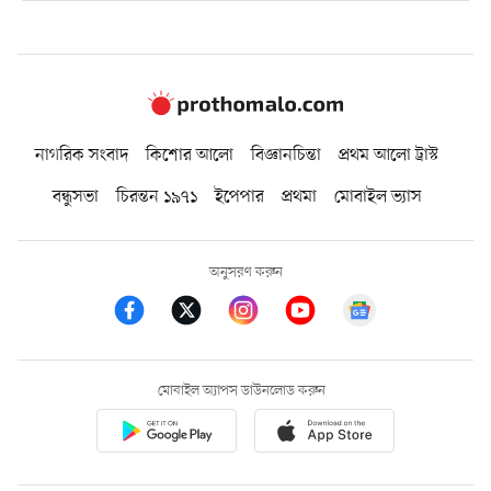
নাগরিক সংবাদ
কিশোর আলো
বিজ্ঞানচিন্তা
প্রথম আলো ট্রাস্ট
বন্ধুসভা
চিরন্তন ১৯৭১
ইপেপার
প্রথমা
মোবাইল ভ্যাস
অনুসরণ করুন
মোবাইল অ্যাপস ডাউনলোড করুন