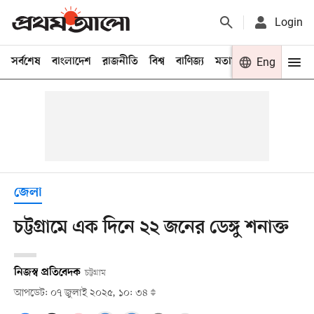
Login
সর্বশেষ
বাংলাদেশ
রাজনীতি
বিশ্ব
বাণিজ্য
মতামত
খেলা
Eng
বিনো
জেলা
চট্টগ্রামে এক দিনে ২২ জনের ডেঙ্গু শনাক্ত
নিজস্ব প্রতিবেদক
চট্টগ্রাম
আপডেট: ০৭ জুলাই ২০২৫, ১০: ৩৪