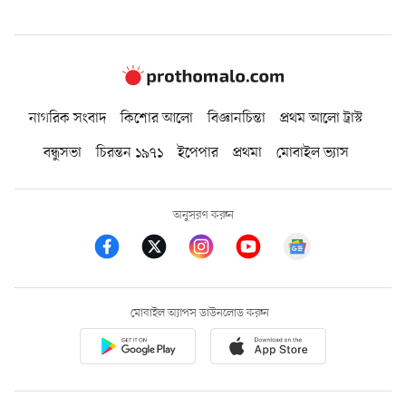
নাগরিক সংবাদ
কিশোর আলো
বিজ্ঞানচিন্তা
প্রথম আলো ট্রাস্ট
বন্ধুসভা
চিরন্তন ১৯৭১
ইপেপার
প্রথমা
মোবাইল ভ্যাস
অনুসরণ করুন
মোবাইল অ্যাপস ডাউনলোড করুন