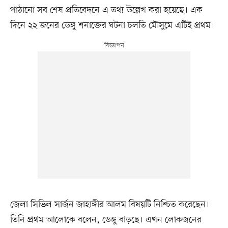
পাঠানো সব শেষ প্রতিবেদনে এ তথ্য উল্লেখ করা হয়েছে। এক
দিনে ২২ জনের ডেঙ্গু শনাক্তের ঘটনা চলতি মৌসুমে এটিই প্রথম।
জেলা সিভিল সার্জন জাহাঙ্গীর আলম বিষয়টি নিশ্চিত করেছেন।
তিনি প্রথম আলোকে বলেন, ডেঙ্গু বাড়ছে। এখন লোকজনের