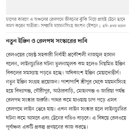
চাপের কারণে এ অঞ্চলের রেলপথে জীবনের ঝুঁকি নিয়ে প্রায়ই ট্রেনে ছাদে
ভ্রমণ করেন যাত্রীরা। সম্প্রতি ময়মনসিংহ জংশন স্টেশনে
ছবি: প্রথম আলো
নতুন ইঞ্জিন ও রেলপথ সংস্কারের দাবি
রেলওয়ের জ্যেষ্ঠ সহকারী নির্বাহী প্রকৌশলী নাজমুল হাসান
বলেন, লাইনচ্যুতির ঘটনা তুলনামূলক কম হলেও নিয়মিত ইঞ্জিন
বিকলের সমস্যায় পড়তে হচ্ছে। অধিকাংশ ইঞ্জিন মেয়াদোত্তীর্ণ।
নতুন ইঞ্জিন সংগ্রহ প্রয়োজন। পাশাপাশি শ্রীপুর থেকে ময়মনসিংহ
হয়ে বিদ্যাগঞ্জ, গৌরীপুর, আঠারবাড়ি, মোহনগঞ্জ ও জারিয়া পর্যন্ত
রেলপথ সংস্কার জরুরি। পাথর কমে যাওয়ায় চাপ পড়ে এসব
রেলপথে লাইন ভেঙে যায়। এখন লাইন সংস্কার হলে লাইনচ্যুতির
ঘটনা কমে আসবে এবং ট্রেনের গতিও বাড়বে। এ বিষয়ে রেলওয়ে
পূর্বাঞ্চল একটি প্রকল্প প্রণয়নের কাজ করছে।