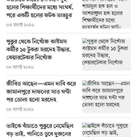
হলের শিক্ষার্থীদের মধ্যে সংঘর্ষ,
পরে একটি হলের ফটক ভাঙচুর
০৩ আগস্ট ২০২৬
পুকুর থেকে নিখোঁজ কাস্টমস
কর্মীর ১৫ টুকরা মরদেহ উদ্ধার,
কেয়ারটেকার নিখোঁজ
০২ আগস্ট ২০২৬
জীবিত আছেন—এমন দাবি করে
জামালপুরে দাফনের সাত ঘণ্টা
পর তোলা হলো মরদেহ
০২ আগস্ট ২০২৬
ভাইকে বাঁচাতে পুকুরে নেমেছিল
বড় ভাই, পানিতে ডুবে দুজনের