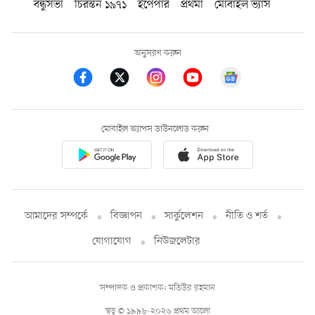
বন্ধুসভা
চিরন্তন ১৯৭১
ইপেপার
প্রথমা
মোবাইল ভ্যাস
অনুসরণ করুন
মোবাইল অ্যাপস ডাউনলোড করুন
আমাদের সম্পর্কে
বিজ্ঞাপন
সার্কুলেশন
নীতি ও শর্ত
যোগাযোগ
নিউজলেটার
সম্পাদক ও প্রকাশক: মতিউর রহমান
স্বত্ব © ১৯৯৮-২০২৬ প্রথম আলো