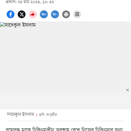
প্রকাশ: ২৪ মার্চ ২০২৫, ১৬: ৫২
সাদেকুল ইসলাম
ছবি: সংগৃহীত
বয়োবৃদ্ধ মাকে চিকিৎসাধীন অবস্থায় রেখে নিজের চিকিৎসার জন্য