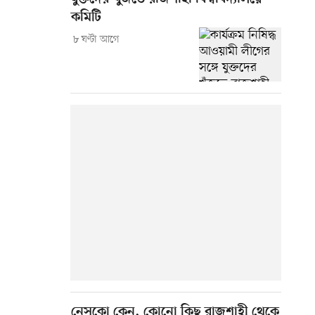
কমিটি
৮ ঘণ্টা আগে
নেসকো কেন, কোনো কিছু রাজশাহী থেকে