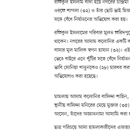
রফিকুল ইসলাম বাদী হয়ে নগরের চন্দ্রিমা
ওরফে শাপলা (৩২) ও তাঁর ছোট ভাই মিজানুর
সঙ্গে বেঁধে নির্যাতনের অভিযোগ করা হয়।
রফিকুল ইসলামের পরিবার মূলত ফরিদপুরের 
থাকেন। নগরের আসাম কলোনির একটি বা
বাসার মূল মালিক স্বপন হাসান (৩২)। এই
ভেঙে বাইরে এনে খুঁটির সঙ্গে বেঁধে নির্য
ভাবি সোনিয়া খাতুনকেও (২৮) মারধর করা 
অভিযোগও করা হয়েছে।
মামলায় আসাম কলোনির বাসিন্দা শাহিন, ত
স্থানীয় বাসিন্দা মনিরের মেয়ে মুক্তার (৩
আসেন, তাঁদের অজ্ঞাতনামা আসামি করা 
ছাত্র পরিচয়ে আসা হামলাকারীদের এজাহারে ন