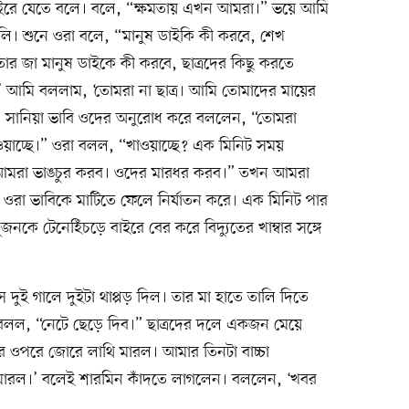
াইরে যেতে বলে। বলে, “ক্ষমতায় এখন আমরা।” ভয়ে আমি
। শুনে ওরা বলে, “মানুষ ডাইকি কী করবে, শেখ
র জা মানুষ ডাইকে কী করবে, ছাত্রদের কিছু করতে
আমি বললাম, ‘তোমরা না ছাত্র। আমি তোমাদের মায়ের
 সানিয়া ভাবি ওদের অনুরোধ করে বললেন, “তোমরা
াওয়াচ্ছে।” ওরা বলল, “খাওয়াচ্ছে? এক মিনিট সময়
ে আমরা ভাঙচুর করব। ওদের মারধর করব।” তখন আমরা
 ওরা ভাবিকে মাটিতে ফেলে নির্যাতন করে। এক মিনিট পার
নকে টেনেহিঁচড়ে বাইরে বের করে বিদ্যুতের খাম্বার সঙ্গে
ুই গালে দুইটা থাপ্পড় দিল। তার মা হাতে তালি দিতে
বলল, “নেটে ছেড়ে দিব।” ছাত্রদের দলে একজন মেয়ে
র ওপরে জোরে লাথি মারল। আমার তিনটা বাচ্চা
মারল।’ বলেই শারমিন কাঁদতে লাগলেন। বললেন, ‘খবর
’