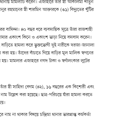
 থানায় মামলাটি করেন। এজাহারে তাঁর স্ত্রী আকলিমা খাতুন
 রহমানের স্ত্রী শারমিন আক্তারকে (৩১) বিদ্যুতের খুঁটির
বাসিন্দা। ৪০ বছর ধরে ব্যবসায়িক সূত্রে তাঁরা রাজশাহী
সার একাংশ কিনে ও একাংশ ভাড়া নিয়ে বসবাস করেন।
 বাড়িতে হামলা করে ভুক্তভোগী দুই নারীকে দরজা-জানালা
াতন করা হয়। তাঁদের বাঁচাতে গিয়ে বাড়ির মূল মালিক স্বপনের
হয়। মামলার এজাহারে নগদ টাকা ও স্বর্ণালংকার লুটের
াঁর স্ত্রী সাহিদা বেগম (৪২), ১৬ বছরের এক কিশোরী এবং
৫) নাম উল্লেখ করা হয়েছে। ছাত্র-পরিচয়ে যাঁরা হামলা করতে
হয়।
াম না থাকার বিষয়ে চন্দ্রিমা থানার ভারপ্রাপ্ত কর্মকর্তা