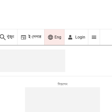
খুঁজুন
ই-পেপার
Login
Eng