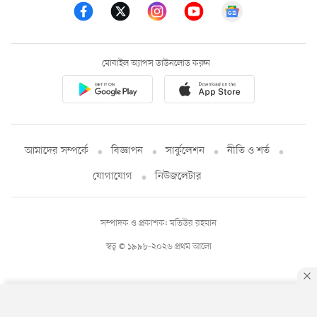
মোবাইল অ্যাপস ডাউনলোড করুন
আমাদের সম্পর্কে
বিজ্ঞাপন
সার্কুলেশন
নীতি ও শর্ত
যোগাযোগ
নিউজলেটার
সম্পাদক ও প্রকাশক: মতিউর রহমান
স্বত্ব © ১৯৯৮-২০২৬ প্রথম আলো