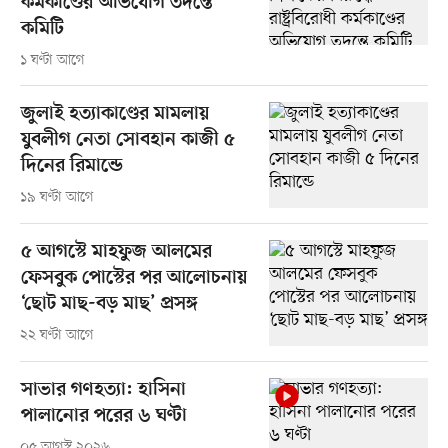
কর্মকাণ্ডের অভিযোগ তদন্তে
কমিটি
১ ঘণ্টা আগে
জুলাই হত্যাকাণ্ডের মামলায়
যুবলীগ নেতা সোবহান কাজী ৫
দিনের রিমান্ডে
১৯ ঘণ্টা আগে
৫ আগস্টে মাহফুজ আলমের
ফেসবুক পোস্টের পর আলোচনায়
‘ছোট মাছ-বড় মাছ’ প্রসঙ্গ
২২ ঘণ্টা আগে
সাভার গণহত্যা: হাসিনা
পালানোর পরের ৬ ঘণ্টা
০৫ আগস্ট ২০২৬