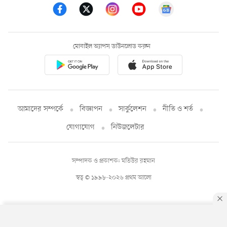
মোবাইল অ্যাপস ডাউনলোড করুন
আমাদের সম্পর্কে
বিজ্ঞাপন
সার্কুলেশন
নীতি ও শর্ত
যোগাযোগ
নিউজলেটার
সম্পাদক ও প্রকাশক: মতিউর রহমান
স্বত্ব © ১৯৯৮-২০২৬ প্রথম আলো