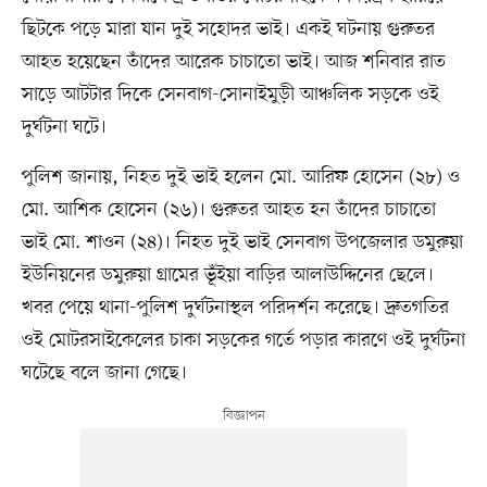
ছিটকে পড়ে মারা যান দুই সহোদর ভাই। একই ঘটনায় গুরুতর
আহত হয়েছেন তাঁদের আরেক চাচাতো ভাই। আজ শনিবার রাত
সাড়ে আটটার দিকে সেনবাগ-সোনাইমুড়ী আঞ্চলিক সড়কে ওই
দুর্ঘটনা ঘটে।
পুলিশ জানায়, নিহত দুই ভাই হলেন মো. আরিফ হোসেন (২৮) ও
মো. আশিক হোসেন (২৬)। গুরুতর আহত হন তাঁদের চাচাতো
ভাই মো. শাওন (২৪)। নিহত দুই ভাই সেনবাগ উপজেলার ডমুরুয়া
ইউনিয়নের ডমুরুয়া গ্রামের ভূঁইয়া বাড়ির আলাউদ্দিনের ছেলে।
খবর পেয়ে থানা-পুলিশ দুর্ঘটনাস্থল পরিদর্শন করেছে। দ্রুতগতির
ওই মোটরসাইকেলের চাকা সড়কের গর্তে পড়ার কারণে ওই দুর্ঘটনা
ঘটেছে বলে জানা গেছে।