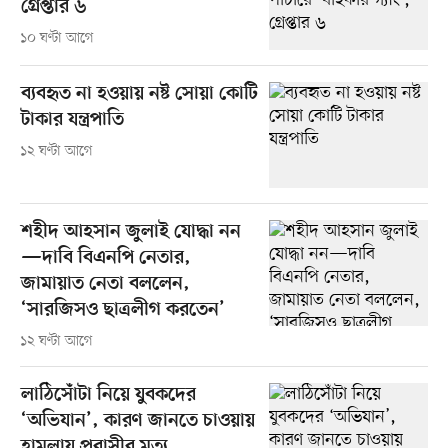
গ্রেপ্তার ৬
১০ ঘণ্টা আগে
ব্যবহৃত না হওয়ায় নষ্ট সোয়া কোটি
টাকার যন্ত্রপাতি
১২ ঘণ্টা আগে
শহীদ আহসান জুলাই যোদ্ধা নন
—দাবি বিএনপি নেতার,
জামায়াত নেতা বললেন,
‘সারজিসও ছাত্রলীগ করতেন’
১২ ঘণ্টা আগে
লাঠিসোঁটা নিয়ে যুবকদের
‘অভিযান’, কারণ জানতে চাওয়ায়
হামলায় প্রবাসীর মৃত্যু