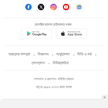
মোবাইল অ্যাপস ডাউনলোড করুন
আমাদের সম্পর্কে
বিজ্ঞাপন
সার্কুলেশন
নীতি ও শর্ত
যোগাযোগ
নিউজলেটার
সম্পাদক ও প্রকাশক: মতিউর রহমান
স্বত্ব © ১৯৯৮-২০২৬ প্রথম আলো