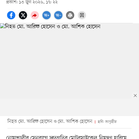
প্রকাশ: ১৩ জুন ২০২৬, ১৭: ২২
নিহত মো. আরিফ হোসেন ও মো. আশিক হোসেন
ছবি: সংগৃহীত
নোয়াখালীর সেনবাগে দ্রুতগতির মোটরসাইকেল নিয়ন্ত্রণ হারিয়ে