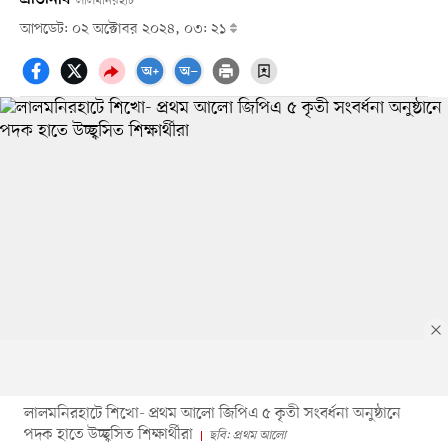
লালমনিরহাট
আপডেট: ০২ অক্টোবর ২০২৪, ০৩: ২১
লালমনিরহাটে শিখো- প্রথম আলো জিপিএ ৫ কৃতী সংবর্ধনা অনুষ্ঠানে
পদক হাতে উচ্ছ্বসিত শিক্ষার্থীরা
ছবি: প্রথম আলো