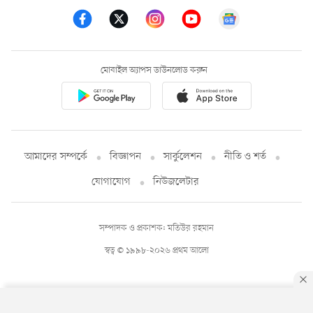
মোবাইল অ্যাপস ডাউনলোড করুন
আমাদের সম্পর্কে
বিজ্ঞাপন
সার্কুলেশন
নীতি ও শর্ত
যোগাযোগ
নিউজলেটার
সম্পাদক ও প্রকাশক: মতিউর রহমান
স্বত্ব © ১৯৯৮-২০২৬ প্রথম আলো