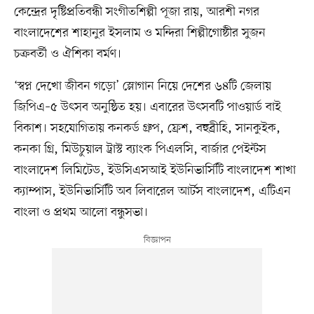
কেন্দ্রের দৃষ্টিপ্রতিবন্ধী সংগীতশিল্পী পূজা রায়, আরশী নগর
বাংলাদেশের শাহানুর ইসলাম ও মন্দিরা শিল্পীগোষ্ঠীর সুজন
চক্রবর্তী ও ঐশিকা বর্মণ।
‘স্বপ্ন দেখো জীবন গড়ো’ স্লোগান নিয়ে দেশের ৬৪টি জেলায়
জিপিএ–৫ উৎসব অনুষ্ঠিত হয়। এবারের উৎসবটি পাওয়ার্ড বাই
বিকাশ। সহযোগিতায় কনকর্ড গ্রুপ, ফ্রেশ, বহুব্রীহি, সানকুইক,
কনকা গ্রি, মিউচুয়াল ট্রাস্ট ব্যাংক পিএলসি, বার্জার পেইন্টস
বাংলাদেশ লিমিটেড, ইউসিএসআই ইউনিভার্সিটি বাংলাদেশ শাখা
ক্যাম্পাস, ইউনিভার্সিটি অব লিবারেল আর্টস বাংলাদেশ, এটিএন
বাংলা ও প্রথম আলো বন্ধুসভা।