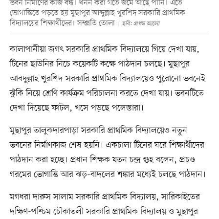
ভবন নির্মাণের কাজ বন্ধ। খনন করা গর্তে জমে আছে পানি। এতে
ভোগান্তিতে পড়তে হয় মুছাপুর আব্দুল্লাহ খুরশিদ সরকারি প্রাথমিক
বিদ্যালয়ের শিক্ষার্থীদের। সম্প্রতি তোলা
ছবি: প্রথম আলো
কালাপানীয়া জগৎ সরকারি প্রাথমিক বিদ্যালয়ে গিয়ে দেখা যায়,
টিনের ছাউনির নিচে কয়েকটি কক্ষে পাঠদান চলছে। মুছাপুর
আবদুল্লাহ খুরশিদ সরকারি প্রাথমিক বিদ্যালয়েও পুরোনো ভবনেই
ঝুঁকি নিয়ে শ্রেণি কার্যক্রম পরিচালনা করতে দেখা যায়। ভবনটিতে
দেখা দিয়েছে ফাটল, খসে পড়ছে পলেস্তারা।
মুছাপুর তালুকদারপাড়া সরকারি প্রাথমিক বিদ্যালয়েও নতুন
ভবনের নির্মাণকাজ শেষ হয়নি। একচালা টিনের ঘরে শিক্ষার্থীদের
পাঠদান করা হচ্ছে। প্রধান শিক্ষক যতন চন্দ্র গুহ বলেন, প্রচণ্ড
গরমের ভোগান্তি আর ঝড়-বাদলের শঙ্কার মধ্যেই চলছে পাঠদান।
মগধরা দারুস সালাম সরকারি প্রাথমিক বিদ্যালয়, সারিকাইতের
দক্ষিণ-পশ্চিম চৌকাতলী সরকারি প্রাথমিক বিদ্যালয় ও মুছাপুর