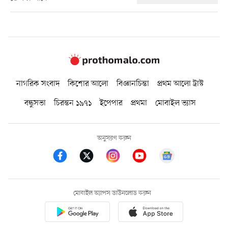
নাগরিক সংবাদ
কিশোর আলো
বিজ্ঞানচিন্তা
প্রথম আলো ট্রাস্ট
বন্ধুসভা
চিরন্তন ১৯৭১
ইপেপার
প্রথমা
মোবাইল ভ্যাস
অনুসরণ করুন
মোবাইল অ্যাপস ডাউনলোড করুন