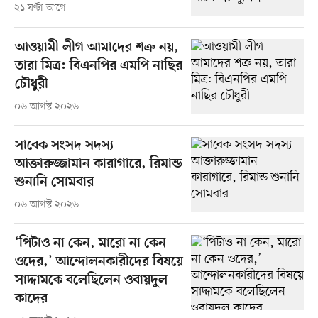
২১ ঘণ্টা আগে
আওয়ামী লীগ আমাদের শত্রু নয়,
তারা মিত্র: বিএনপির এমপি নাছির
চৌধুরী
০৬ আগস্ট ২০২৬
সাবেক সংসদ সদস্য
আক্তারুজ্জামান কারাগারে, রিমান্ড
শুনানি সোমবার
০৬ আগস্ট ২০২৬
‘পিটাও না কেন, মারো না কেন
ওদের,’ আন্দোলনকারীদের বিষয়ে
সাদ্দামকে বলেছিলেন ওবায়দুল
কাদের