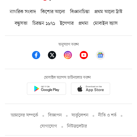
নাগরিক সংবাদ
কিশোর আলো
বিজ্ঞানচিন্তা
প্রথম আলো ট্রাস্ট
বন্ধুসভা
চিরন্তন ১৯৭১
ইপেপার
প্রথমা
মোবাইল ভ্যাস
অনুসরণ করুন
মোবাইল অ্যাপস ডাউনলোড করুন
আমাদের সম্পর্কে
বিজ্ঞাপন
সার্কুলেশন
নীতি ও শর্ত
যোগাযোগ
নিউজলেটার