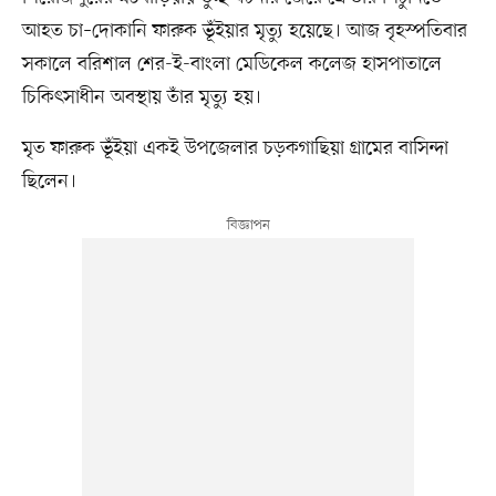
আহত চা–দোকানি ফারুক ভূঁইয়ার মৃত্যু হয়েছে। আজ বৃহস্পতিবার
সকালে বরিশাল শের-ই-বাংলা মেডিকেল কলেজ হাসপাতালে
চিকিৎসাধীন অবস্থায় তাঁর মৃত্যু হয়।
মৃত ফারুক ভূঁইয়া একই উপজেলার চড়কগাছিয়া গ্রামের বাসিন্দা
ছিলেন।