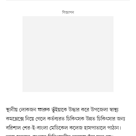
স্থানীয় লোকজন ফারুক ভূঁইয়াকে উদ্ধার করে উপজেলা স্বাস্থ্য
কমপ্লেক্সে নিয়ে গেলে কর্তব্যরত চিকিৎসক উন্নত চিকিৎসার জন্য
বরিশাল শের-ই-বাংলা মেডিকেল কলেজ হাসপাতালে পাঠান।