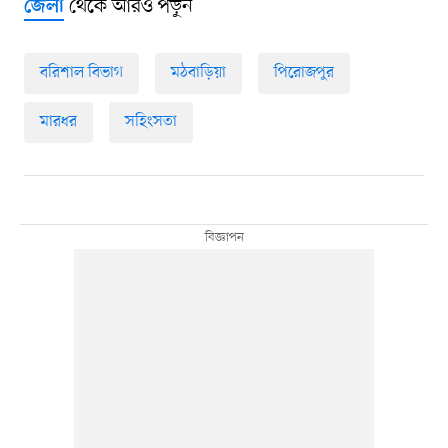
থেকে আরও পড়ুন
জেলা
বরিশাল বিভাগ
মঠবাড়িয়া
পিরোজপুর
মারধর
সহিংসতা