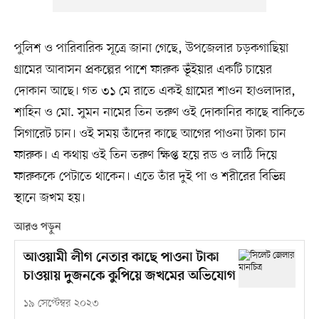
পুলিশ ও পারিবারিক সূত্রে জানা গেছে, উপজেলার চড়কগাছিয়া
গ্রামের আবাসন প্রকল্পের পাশে ফারুক ভূঁইয়ার একটি চায়ের
দোকান আছে। গত ৩১ মে রাতে একই গ্রামের শাওন হাওলাদার,
শাহিন ও মো. সুমন নামের তিন তরুণ ওই দোকানির কাছে বাকিতে
সিগারেট চান। ওই সময় তাঁদের কাছে আগের পাওনা টাকা চান
ফারুক। এ কথায় ওই তিন তরুণ ক্ষিপ্ত হয়ে রড ও লাঠি দিয়ে
ফারুককে পেটাতে থাকেন। এতে তাঁর দুই পা ও শরীরের বিভিন্ন
স্থানে জখম হয়।
আরও পড়ুন
আওয়ামী লীগ নেতার কাছে পাওনা টাকা
চাওয়ায় দুজনকে কুপিয়ে জখমের অভিযোগ
১৯ সেপ্টেম্বর ২০২৩