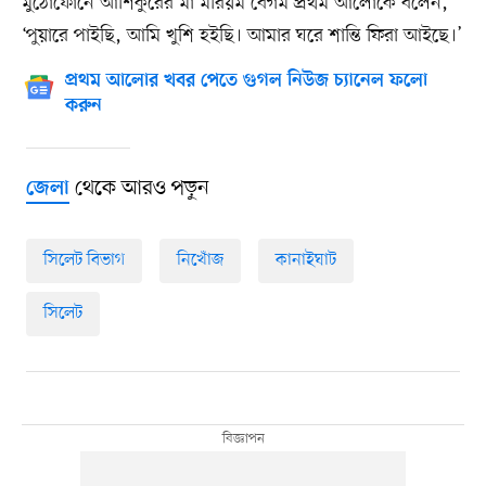
মুঠোফোনে আশিকুরের মা মরিয়ম বেগম প্রথম আলোকে বলেন,
‘পুয়ারে পাইছি, আমি খুশি হইছি। আমার ঘরে শান্তি ফিরা আইছে।’
প্রথম আলোর খবর পেতে গুগল নিউজ চ্যানেল ফলো
করুন
থেকে আরও পড়ুন
জেলা
সিলেট বিভাগ
নিখোঁজ
কানাইঘাট
সিলেট