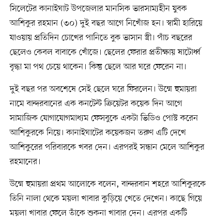
সিলেটের কানাইঘাট উপজেলার মানসিক ভারসাম্যহীন যুবক
আশিকুর রহমান (৩০) দুই বছর আগে নিখোঁজ হন। স্বামী হারিয়ে
যাওয়ায় প্রতিদিন চোখের পানিতে বুক ভাসান স্ত্রী। পাঁচ বছরের
ছেলেও কেবল বাবাকে খোঁজে। ছেলের ফেরার প্রতীক্ষায় ষাটোর্ধ্ব
বৃদ্ধা মা পথ চেয়ে থাকেন। কিন্তু ছেলে আর ঘরে ফেরেন না।
দুই বছর পর অবশেষে সেই ছেলে ঘরে ফিরলেন। উম্মে হুমায়রা
নামে বান্দরবানের এক কনটেন্ট ক্রিয়েটর কয়েক দিন আগে
সামাজিক যোগাযোগমাধ্যম ফেসবুকে একটা ভিডিও পোস্ট করেন
আশিকুরকে নিয়ে। কানাইঘাটের কয়েকজন তরুণ এটি দেখে
আশিকুরের পরিবারকে খবর দেন। এরপরই সন্ধান মেলে আশিকুর
রহমানের।
উম্মে হুমায়রা প্রথম আলোকে বলেন, বান্দরবান শহরে আশিকুরকে
তিনি নালা থেকে ময়লা খাবার কুড়িয়ে খেতে দেখেন। কাছে গিয়ে
ময়লা খাবার ফেলে তাঁকে শুকনা খাবার দেন। এরপর একটি