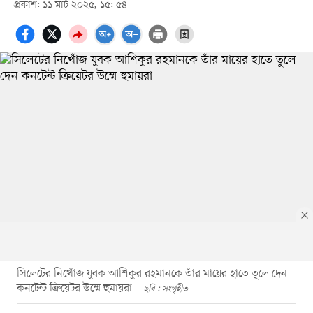
প্রকাশ: ১১ মার্চ ২০২৫, ১৫: ৫৪
সিলেটের নিখোঁজ যুবক আশিকুর রহমানকে তাঁর মায়ের হাতে তুলে দেন
কনটেন্ট ক্রিয়েটর উম্মে হুমায়রা
ছবি : সংগৃহীত