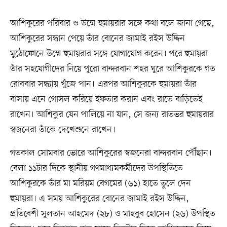
আশিকুরের পরিবার ও উম্মে হুমায়রার সঙ্গে কথা বলে জানা গেছে,
আশিকুরের সন্ধান পেয়ে তাঁর বোনের জামাই রইস উদ্দিন
মুঠোফোনে উম্মে হুমায়রার সঙ্গে যোগাযোগ করেন। পরে হুমায়রা
তাঁর সহযোগীদের নিয়ে পুরো বান্দরবান শহর ঘুরে আশিকুরকে গত
রোববার সন্ধ্যায় খুঁজে পান। এরপর আশিকুরকে হুমায়রা তাঁর
বাসায় এনে গোসল করিয়ে ইফতার করান এবং রাতে বাড়িতেই
রাখেন। আশিকুর যেন পালিয়ে না যান, সে জন্য রাতভর হুমায়রার
স্বজনেরা তাঁকে দেখেশুনে রাখেন।
গতকাল সোমবার ভোরে আশিকুরের স্বজনেরা বান্দরবান পৌঁছান।
বেলা ১১টার দিকে স্থানীয় গণমাধ্যমকর্মীদের উপস্থিতিতে
আশিকুরকে তাঁর মা মরিয়ম বেগমের (৬১) হাতে তুলে দেন
হুমায়রা। এ সময় আশিকুরের বোনের জামাই রইস উদ্দিন,
প্রতিবেশী সুলতান আহমেদ (২৮) ও মাহবুব হোসেন (২৬) উপস্থিত