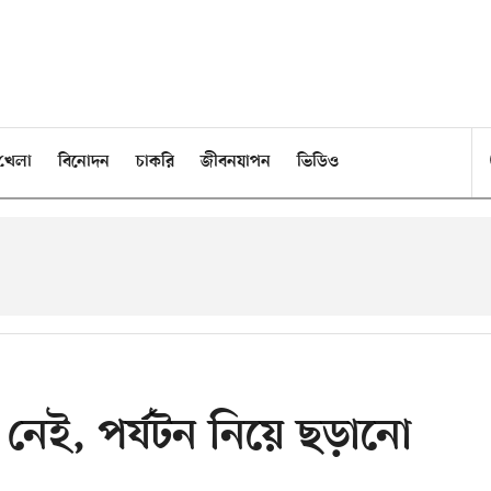
খেলা
বিনোদন
চাকরি
জীবনযাপন
ভিডিও
ঞা নেই, পর্যটন নিয়ে ছড়ানো