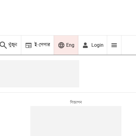
খুঁজুন
ই-পেপার
Login
Eng