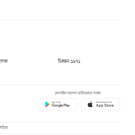
ধুসভা
চিরন্তন ১৯৭১
মোবাইল অ্যাপস ডাউনলোড করুন
েটার