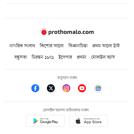
নাগরিক সংবাদ
কিশোর আলো
বিজ্ঞানচিন্তা
প্রথম আলো ট্রাস্ট
বন্ধুসভা
চিরন্তন ১৯৭১
ইপেপার
প্রথমা
মোবাইল ভ্যাস
অনুসরণ করুন
মোবাইল অ্যাপস ডাউনলোড করুন